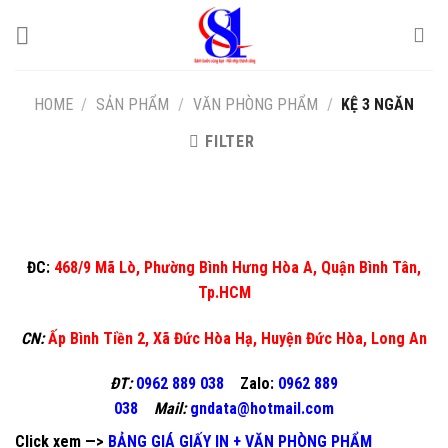
Skip
to
content
HOME
/
SẢN PHẨM
/
VĂN PHÒNG PHẨM
/
KỆ 3 NGĂN
FILTER
ĐC:
468/9 Mã Lò, Phường Bình Hưng Hòa A, Quận Bình Tân,
Tp.HCM
CN:
Ấp Bình Tiền 2, Xã Đức Hòa Hạ, Huyện Đức Hòa, Long An
ĐT:
0962 889 038
Zalo:
0962 889
038
Mail:
gndata@hotmail.com
Click xem —>
BẢNG GIÁ GIẤY IN + VĂN PHÒNG PHẨM