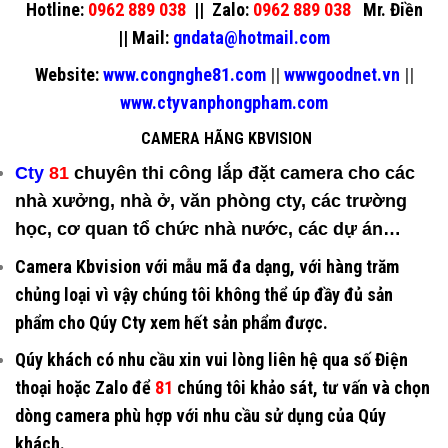
Hotline:
0962 889 038
||
Zalo:
0962 889 038
Mr. Điền
||
Mail:
gndata@hotmail.com
Website:
www.congnghe81.com
||
wwwgoodnet.vn
||
www.ctyvanphongpham.com
CAMERA HÃNG KBVISION
Cty
81
chuyên
thi công lắp đặt camera
cho các
nhà xưởng, nhà ở, văn phòng cty, các trường
học, cơ quan tổ chức nhà nước, các dự án…
Camera Kbvision
với mẫu mã đa dạng, với hàng trăm
chủng loại vì vậy chúng tôi không thể úp đầy đủ sản
phẩm cho Qúy Cty xem hết sản phẩm được.
Qúy khách có nhu cầu xin vui lòng liên hệ qua số Điện
thoại hoặc Zalo để
81
chúng tôi khảo sát, tư vấn và chọn
dòng camera phù hợp với nhu cầu sử dụng của Qúy
khách.