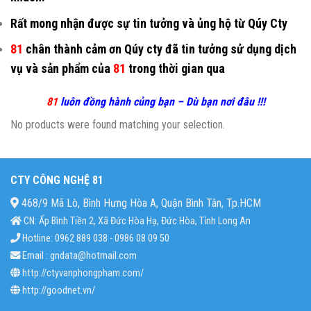
Rất mong nhận được sự tin tưởng và ủng hộ từ Qúy Cty
81
chân thành cảm ơn Qúy cty đã tin tưởng sử dụng dịch
vụ và sản phẩm của
81
trong thời gian qua
81
luôn đồng hành củng bạn – Dù bạn nơi đâu !!!
No products were found matching your selection.
CTY CÔNG NGHỆ 81
468/9 Mã Lò, Bình Hưng Hòa A, Quận Bình Tân, Tp.HCM
CN: Ấp Bình Tiền 2, Xã Đức Hòa Hạ, Đức Hòa, Tỉnh Long An
Hotline: 0962 889 038 - 0986 08 09 50
Email : gndata@hotmail.com
http://ctyvanphongpham.com/
http://goodnet.vn/