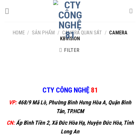
Skip
to
content
HOME
/
SẢN PHẨM
/
CAMERA QUAN SÁT
/
CAMERA
KBVISION
FILTER
CTY CÔNG NGHỆ
81
VP:
468/9 Mã Lò, Phường Bình Hưng Hòa A, Quận Bình
Tân, TP.HCM
CN:
Ấp Bình Tiền 2, Xã Đức Hòa Hạ, Huyện Đức Hòa, Tỉnh
Long An