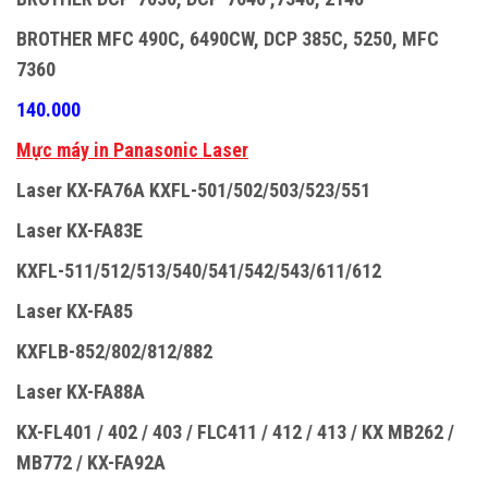
BROTHER MFC 490C, 6490CW, DCP 385C, 5250, MFC
7360
140.000
M
ự
c máy in Panasonic Laser
Laser KX-FA76A KXFL-501/502/503/523/551
Laser KX-FA83E
KXFL-511/512/513/540/541/542/543/611/612
Laser KX-FA85
KXFLB-852/802/812/882
Laser KX-FA88A
KX-FL401 / 402 / 403 / FLC411 / 412 / 413 / KX MB262 /
MB772 / KX-FA92A