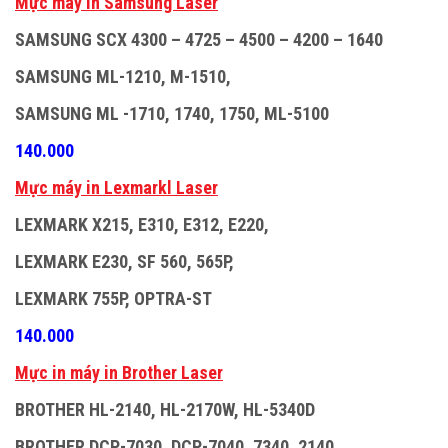
M
ự
c máy in Samsung Laser
SAMSUNG SCX 4300 – 4725 – 4500 – 4200 – 1640
SAMSUNG ML-1210, M-1510,
SAMSUNG ML -1710, 1740, 1750, ML-5100
140.000
M
ự
c máy in Lexmarkl Laser
LEXMARK X215, E310, E312, E220,
LEXMARK E230, SF 560, 565P,
LEXMARK 755P, OPTRA-ST
140.000
M
ự
c in máy in Brother Laser
BROTHER HL-2140, HL-2170W, HL-5340D
BROTHER DCP-7030, DCP-7040 ,7340, 2140