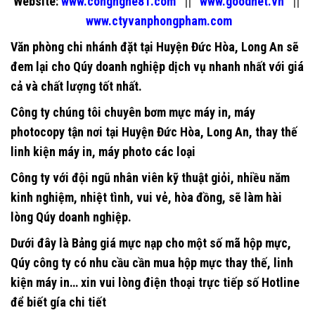
Website:
www.congnghe81.com
||
www.goodnet.vn
||
www.ctyvanphongpham.com
Văn phòng chi nhánh đặt tại
Huyện Đức Hòa, Long An
sẽ
đem lại cho Qúy doanh nghiệp dịch vụ nhanh nhất với giá
cả và chất lượng tốt nhất.
Công ty chúng tôi chuyên
bơm mực máy in
,
máy
photocopy
tận nơi tại Huyện Đức Hòa, Long An, thay thế
linh kiện máy in, máy photo các loại
Công ty với đội ngũ nhân viên kỹ thuật giỏi, nhiều năm
kinh nghiệm, nhiệt tình, vui vẻ, hòa đồng, sẽ làm hài
lòng Qúy doanh nghiệp.
Dưới đây là Bảng giá mực nạp cho một số mã hộp mực,
Qúy công ty có nhu cầu cần mua hộp mực thay thế, linh
kiện máy in… xin vui lòng điện thoại trực tiếp số Hotline
để biết gía chi tiết