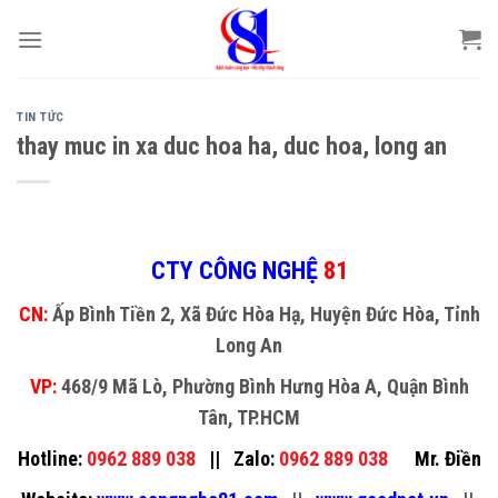
Skip
to
content
TIN TỨC
thay muc in xa duc hoa ha, duc hoa, long an
CTY CÔNG NGHỆ
81
CN:
Ấp Bình Tiền 2, Xã Đức Hòa Hạ, Huyện Đức Hòa, Tỉnh
Long An
VP:
468/9 Mã Lò, Phường Bình Hưng Hòa A, Quận Bình
Tân, TP.HCM
Hotline:
0962 889 038
||
Zalo:
0962 889 038
Mr. Điền