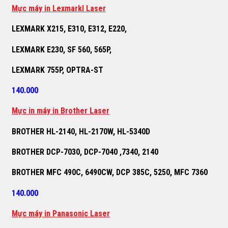
M
ự
c máy in Lexmarkl Laser
LEXMARK X215, E310, E312, E220,
LEXMARK E230, SF 560, 565P,
LEXMARK 755P, OPTRA-ST
140.000
M
ự
c in máy in Brother Laser
BROTHER HL-2140, HL-2170W, HL-5340D
BROTHER DCP-7030, DCP-7040 ,7340, 2140
BROTHER MFC 490C, 6490CW, DCP 385C, 5250, MFC 7360
140.000
M
ự
c máy in Panasonic Laser