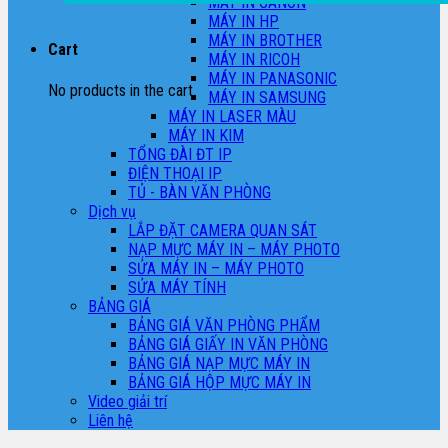
MÁY IN CANON
MÁY IN HP
MÁY IN BROTHER
Cart
MÁY IN RICOH
MÁY IN PANASONIC
No products in the cart.
MÁY IN SAMSUNG
MÁY IN LASER MÀU
MÁY IN KIM
TỔNG ĐÀI ĐT IP
ĐIỆN THOẠI IP
TỦ - BÀN VĂN PHÒNG
Dịch vụ
LẮP ĐẶT CAMERA QUAN SÁT
NẠP MỰC MÁY IN – MÁY PHOTO
SỬA MÁY IN – MÁY PHOTO
SỬA MÁY TÍNH
BẢNG GIÁ
BẢNG GIÁ VĂN PHÒNG PHẨM
BẢNG GIÁ GIẤY IN VĂN PHÒNG
BẢNG GIÁ NẠP MỰC MÁY IN
BẢNG GIÁ HỘP MỰC MÁY IN
Video giải trí
Liên hệ