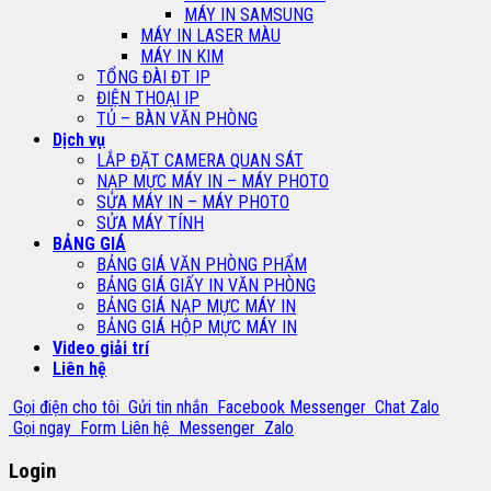
MÁY IN SAMSUNG
MÁY IN LASER MÀU
MÁY IN KIM
TỔNG ĐÀI ĐT IP
ĐIỆN THOẠI IP
TỦ – BÀN VĂN PHÒNG
Dịch vụ
LẮP ĐẶT CAMERA QUAN SÁT
NẠP MỰC MÁY IN – MÁY PHOTO
SỬA MÁY IN – MÁY PHOTO
SỬA MÁY TÍNH
BẢNG GIÁ
BẢNG GIÁ VĂN PHÒNG PHẨM
BẢNG GIÁ GIẤY IN VĂN PHÒNG
BẢNG GIÁ NẠP MỰC MÁY IN
BẢNG GIÁ HỘP MỰC MÁY IN
Video giải trí
Liên hệ
Gọi điện cho tôi
Gửi tin nhắn
Facebook Messenger
Chat Zalo
Gọi ngay
Form Liên hệ
Messenger
Zalo
Login