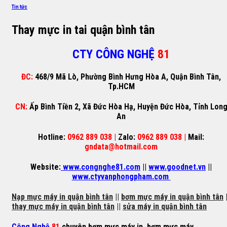
Tin tức
Thay mực in tai quận bình tân
CTY CÔNG NGHỆ
81
ĐC:
468/9 Mã Lò, Phường Bình Hưng Hòa A, Quận Bình Tân,
Tp.HCM
CN:
Ấp Bình Tiền 2, Xã Đức Hòa Hạ, Huyện Đức Hòa, Tỉnh Lon
An
Hotline:
0962 889 038 |
Zalo:
0962 889 038 |
Mail:
gndata@hotmail.com
Website:
www.congnghe81.com
||
www.goodnet.vn
||
www.ctyvanphongpham.com
Nạp mực máy in quận bình tân
||
bơm mực máy in quận bình tân
|
thay mực máy in quận bình tân
||
sửa máy in quận bình tân
Công Nghệ
81
chuyên
bơm mực máy in
,
bơm mực máy