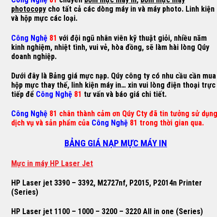
photocopy
cho tất cả các dòng máy in và máy photo. Linh kiện
và hộp mực các loại.
Công Nghệ
81
với đội ngũ nhân viên kỹ thuật giỏi, nhiều năm
kinh nghiệm, nhiệt tình, vui vẻ, hòa đồng, sẽ làm hài lòng Qúy
doanh nghiệp.
Dưới đây là Bảng giá mực nạp. Qúy công ty có nhu cầu cần mua
hộp mực thay thế, linh kiện máy in… xin vui lòng điện thoại trực
tiếp để
Công Nghệ
81
tư vấn và báo giá chi tiết.
Công Nghệ
81 chân thành cảm ơn Qúy Cty đã tin tưởng sử dụn
dịch vụ và sản phẩm của
Công Nghệ
81 trong thời gian qua.
BẢNG GIÁ NẠP MỰC MÁY IN
M
ự
c in máy HP Laser Jet
HP Laser jet 3390 – 3392, M2727nf, P2015, P2014n Printer
(Series)
HP Laser jet 1100 – 1000 – 3200 – 3220 All in one (Series)