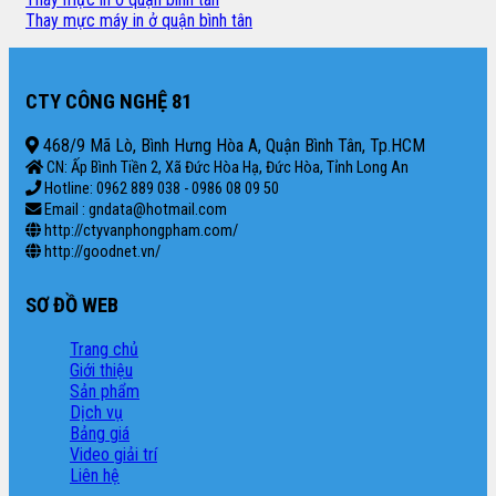
Thay mực máy in ở quận bình tân
CTY CÔNG NGHỆ 81
468/9 Mã Lò, Bình Hưng Hòa A, Quận Bình Tân, Tp.HCM
CN: Ấp Bình Tiền 2, Xã Đức Hòa Hạ, Đức Hòa, Tỉnh Long An
Hotline: 0962 889 038 - 0986 08 09 50
Email : gndata@hotmail.com
http://ctyvanphongpham.com/
http://goodnet.vn/
SƠ ĐỒ WEB
Trang chủ
Giới thiệu
Sản phẩm
Dịch vụ
Bảng giá
Video giải trí
Liên hệ