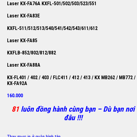
Laser KX-FA76A KXFL-501/502/503/523/551
Laser KX-FA83E
KXFL-511/512/513/540/541/542/543/611/612
Laser KX-FA85
KXFLB-852/802/812/882
Laser KX-FA88A
KX-FL401 / 402 / 403 / FLC411 / 412 / 413 / KX MB262 / MB772 /
KX-FA92A
160.000
81
luôn đồng hành cùng bạn – Dù bạn nơi
đâu !!!
Thay mực in ở quận bình tân