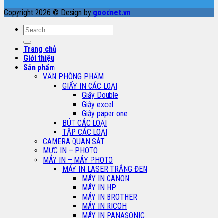
Copyright 2026 © Design by
goodnet.vn
Search
for:
Trang chủ
Giới thiệu
Sản phẩm
VĂN PHÒNG PHẨM
GIẤY IN CÁC LOẠI
Giấy Double
Giấy excel
Giấy paper one
BÚT CÁC LOẠI
TẬP CÁC LOẠI
CAMERA QUAN SÁT
MỰC IN – PHOTO
MÁY IN – MÁY PHOTO
MÁY IN LASER TRẮNG ĐEN
MÁY IN CANON
MÁY IN HP
MÁY IN BROTHER
MÁY IN RICOH
MÁY IN PANASONIC