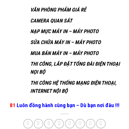
VĂN PHÒNG PHẨM GIÁ RẺ
CAMERA QUAN SÁT
NẠP MỰC MÁY IN – MÁY PHOTO
SỬA CHỮA MÁY IN – MÁY PHOTO
MUA BÁN MÁY IN – MÁY PHOTO
THI CÔNG, LẮP ĐẶT TỔNG ĐÀI ĐIỆN THOẠI
NỌI BỘ
THI CÔNG HỆ THỐNG MẠNG ĐIỆN THOẠI,
INTERNET NỘI BỘ
81
Luôn đồng hành cùng bạn – Dù bạn nơi đâu !!!