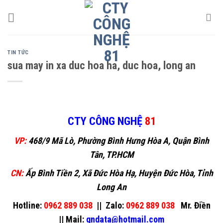
Skip
to
content
TIN TỨC
sua may in xa duc hoa ha, duc hoa, long an
CTY CÔNG NGHỆ
81
VP:
468/9 Mã Lò, Phường Bình Hưng Hòa A, Quận Bình
Tân, TP.HCM
CN:
Ấp Bình Tiền 2, Xã Đức Hòa Hạ, Huyện Đức Hòa, Tỉnh
Long An
Hotline:
0962 889 038
||
Zalo:
0962 889 038
Mr. Điền
||
Mail:
gndata@hotmail.com