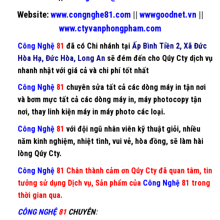
Website:
www.congnghe81.com
||
wwwgoodnet.vn
||
www.ctyvanphongpham.com
Công Nghệ
81
đã có Chi nhánh tại
Ấp Bình Tiền 2, Xã Đức
Hòa Hạ, Đức Hòa, Long An
sẽ đém đến cho Qúy Cty dịch vụ
nhanh nhật với giá cả và chi phí tốt nhất
Công Nghệ
81
chuyên
sửa tất cả các dòng máy in
tận nơi
và
bơm mực
tất cả các dòng
máy in
,
máy photocopy
tận
nơi, thay
linh kiện máy in máy photo
các loại.
Công Nghệ
81
với đội ngũ nhân viên kỹ thuật giỏi, nhiều
năm kinh nghiệm, nhiệt tình, vui vẻ, hòa đồng, sẽ làm hài
lòng Qúy Cty.
Công Nghệ
81 Chân thành cảm ơn Qúy Cty đã quan tâm, tin
tưởng sử dụng Dịch vụ, Sản phẩm của
Công Nghệ
81 trong
thời gian qua.
CÔNG NGHỆ
81
CHUYÊN
: