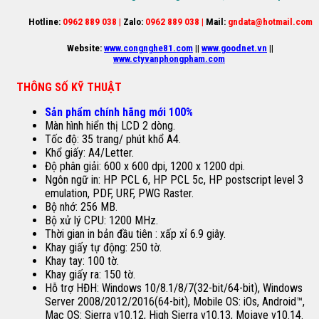
Hotline:
0962 889 038 |
Zalo:
0962 889 038 |
Mail:
gndata@hotmail.com
Website:
www.congnghe81.com
||
www.goodnet.vn
||
www.ctyvanphongpham.com
THÔNG SỐ KỸ THUẬT
Sản phẩm chính hãng mới 100%
Màn hình hiển thị LCD 2 dòng.
Tốc độ: 35 trang/ phút khổ A4.
Khổ giấy: A4/Letter.
Độ phân giải: 600 x 600 dpi, 1200 x 1200 dpi.
Ngôn ngữ in: HP PCL 6, HP PCL 5c, HP postscript level 3
emulation, PDF, URF, PWG Raster.
Bộ nhớ: 256 MB.
Bộ xử lý CPU: 1200 MHz.
Thời gian in bản đầu tiên : xấp xỉ 6.9 giây.
Khay giấy tự động: 250 tờ.
Khay tay: 100 tờ.
Khay giấy ra: 150 tờ.
Hỗ trợ HĐH: Windows 10/8.1/8/7(32-bit/64-bit), Windows
Server 2008/2012/2016(64-bit), Mobile OS: iOs, Android™,
Mac OS: Sierra v10.12, High Sierra v10.13, Mojave v10.14.