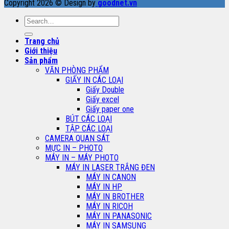
Copyright 2026 © Design by
goodnet.vn
Search
for:
Trang chủ
Giới thiệu
Sản phẩm
VĂN PHÒNG PHẨM
GIẤY IN CÁC LOẠI
Giấy Double
Giấy excel
Giấy paper one
BÚT CÁC LOẠI
TẬP CÁC LOẠI
CAMERA QUAN SÁT
MỰC IN – PHOTO
MÁY IN – MÁY PHOTO
MÁY IN LASER TRẮNG ĐEN
MÁY IN CANON
MÁY IN HP
MÁY IN BROTHER
MÁY IN RICOH
MÁY IN PANASONIC
MÁY IN SAMSUNG