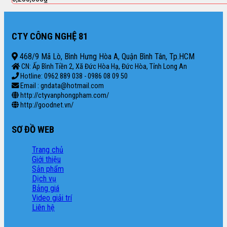
CTY CÔNG NGHỆ 81
468/9 Mã Lò, Bình Hưng Hòa A, Quận Bình Tân, Tp.HCM
CN: Ấp Bình Tiền 2, Xã Đức Hòa Hạ, Đức Hòa, Tỉnh Long An
Hotline: 0962 889 038 - 0986 08 09 50
Email : gndata@hotmail.com
http://ctyvanphongpham.com/
http://goodnet.vn/
SƠ ĐỒ WEB
Trang chủ
Giới thiệu
Sản phẩm
Dịch vụ
Bảng giá
Video giải trí
Liên hệ