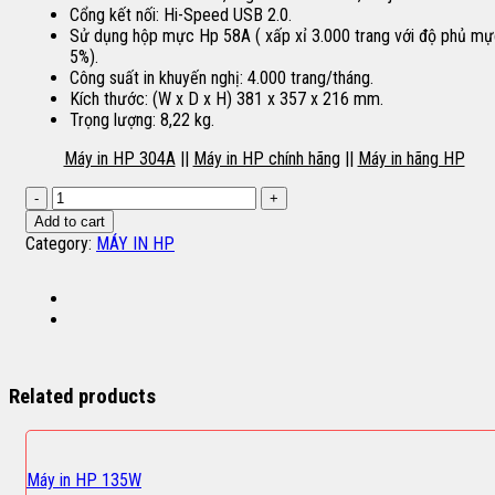
Cổng kết nối: Hi-Speed USB 2.0.
Sử dụng hộp mực Hp 58A ( xấp xỉ 3.000 trang với độ phủ m
5%).
Công suất in khuyến nghị: 4.000 trang/tháng.
Kích thước: (W x D x H) 381 x 357 x 216 mm.
Trọng lượng: 8,22 kg.
Máy in HP 304A
||
Máy in HP chính hãng
||
Máy in hãng HP
Máy
in
Add to cart
HP
Category:
MÁY IN HP
304A
quantity
Related products
Máy in HP 135W