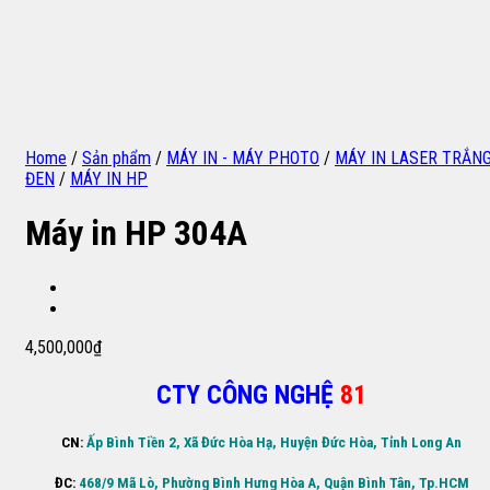
Home
/
Sản phẩm
/
MÁY IN - MÁY PHOTO
/
MÁY IN LASER TRẮN
ĐEN
/
MÁY IN HP
Máy in HP 304A
4,500,000
₫
CTY CÔNG NGHỆ
81
CN:
Ấp Bình Tiền 2, Xã Đức Hòa Hạ, Huyện Đức Hòa, Tỉnh Long An
ĐC:
468/9 Mã Lò, Phường Bình Hưng Hòa A, Quận Bình Tân, Tp.HCM