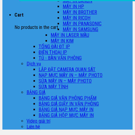
MÁY IN CANON
MÁY IN HP
MÁY IN BROTHER
Cart
MÁY IN RICOH
MÁY IN PANASONIC
No products in the cart.
MÁY IN SAMSUNG
MÁY IN LASER MÀU
MÁY IN KIM
TỔNG ĐÀI ĐT IP
ĐIỆN THOẠI IP
TỦ - BÀN VĂN PHÒNG
Dịch vụ
LẮP ĐẶT CAMERA QUAN SÁT
NẠP MỰC MÁY IN – MÁY PHOTO
SỬA MÁY IN – MÁY PHOTO
SỬA MÁY TÍNH
BẢNG GIÁ
BẢNG GIÁ VĂN PHÒNG PHẨM
BẢNG GIÁ GIẤY IN VĂN PHÒNG
BẢNG GIÁ NẠP MỰC MÁY IN
BẢNG GIÁ HỘP MỰC MÁY IN
Video giải trí
Liên hệ