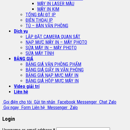
MÁY IN LASER MÀU
MÁY IN KIM
TỔNG ĐÀI ĐT IP
ĐIỆN THOẠI IP
TỦ – BÀN VĂN PHÒNG
Dịch vụ
LẮP ĐẶT CAMERA QUAN SÁT
NẠP MỰC MÁY IN – MÁY PHOTO
SỬA MÁY IN – MÁY PHOTO
SỬA MÁY TÍNH
BẢNG GIÁ
BẢNG GIÁ VĂN PHÒNG PHẨM
BẢNG GIÁ GIẤY IN VĂN PHÒNG
BẢNG GIÁ NẠP MỰC MÁY IN
BẢNG GIÁ HỘP MỰC MÁY IN
Video giải trí
Liên hệ
Gọi điện cho tôi
Gửi tin nhắn
Facebook Messenger
Chat Zalo
Gọi ngay
Form Liên hệ
Messenger
Zalo
Login