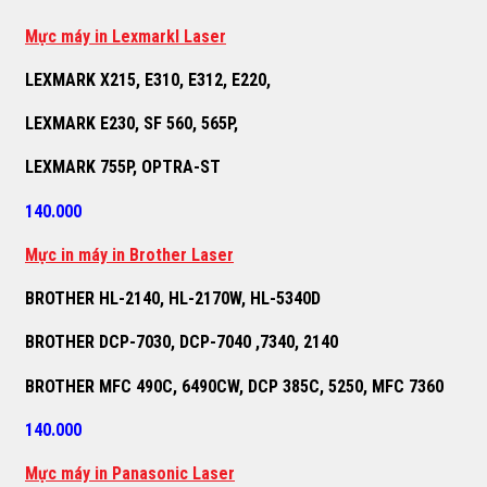
M
ự
c máy in Lexmarkl Laser
LEXMARK X215, E310, E312, E220,
LEXMARK E230, SF 560, 565P,
LEXMARK 755P, OPTRA-ST
140.000
M
ự
c in máy in Brother Laser
BROTHER HL-2140, HL-2170W, HL-5340D
BROTHER DCP-7030, DCP-7040 ,7340, 2140
BROTHER MFC 490C, 6490CW, DCP 385C, 5250, MFC 7360
140.000
M
ự
c máy in Panasonic Laser