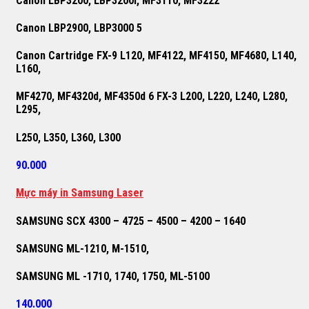
Canon LBP3200, LBP3200i, MF3110, MF3222
Canon LBP2900, LBP3000 5
Canon Cartridge FX-9 L120, MF4122, MF4150, MF4680, L140,
L160,
MF4270, MF4320d, MF4350d 6 FX-3 L200, L220, L240, L280,
L295,
L250, L350, L360, L300
90.000
M
ự
c máy in Samsung Laser
SAMSUNG SCX 4300 – 4725 – 4500 – 4200 – 1640
SAMSUNG ML-1210, M-1510,
SAMSUNG ML -1710, 1740, 1750, ML-5100
140.000