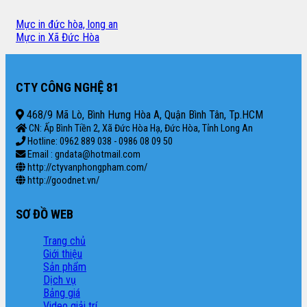
Mực in đức hòa, long an
Mực in Xã Đức Hòa
CTY CÔNG NGHỆ 81
468/9 Mã Lò, Bình Hưng Hòa A, Quận Bình Tân, Tp.HCM
CN: Ấp Bình Tiền 2, Xã Đức Hòa Hạ, Đức Hòa, Tỉnh Long An
Hotline: 0962 889 038 - 0986 08 09 50
Email : gndata@hotmail.com
http://ctyvanphongpham.com/
http://goodnet.vn/
SƠ ĐỒ WEB
Trang chủ
Giới thiệu
Sản phẩm
Dịch vụ
Bảng giá
Video giải trí