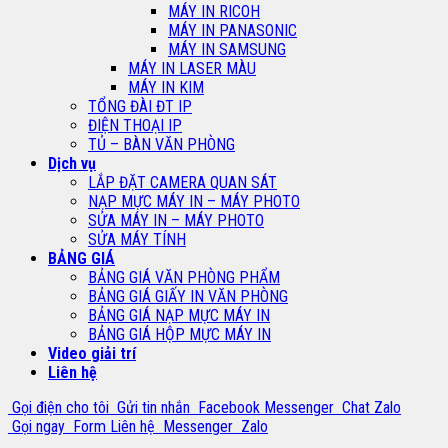
MÁY IN RICOH
MÁY IN PANASONIC
MÁY IN SAMSUNG
MÁY IN LASER MÀU
MÁY IN KIM
TỔNG ĐÀI ĐT IP
ĐIỆN THOẠI IP
TỦ – BÀN VĂN PHÒNG
Dịch vụ
LẮP ĐẶT CAMERA QUAN SÁT
NẠP MỰC MÁY IN – MÁY PHOTO
SỬA MÁY IN – MÁY PHOTO
SỬA MÁY TÍNH
BẢNG GIÁ
BẢNG GIÁ VĂN PHÒNG PHẨM
BẢNG GIÁ GIẤY IN VĂN PHÒNG
BẢNG GIÁ NẠP MỰC MÁY IN
BẢNG GIÁ HỘP MỰC MÁY IN
Video giải trí
Liên hệ
Gọi điện cho tôi
Gửi tin nhắn
Facebook Messenger
Chat Zalo
Gọi ngay
Form Liên hệ
Messenger
Zalo