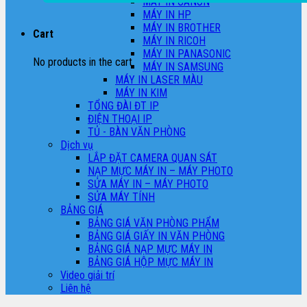
MÁY IN CANON
MÁY IN HP
MÁY IN BROTHER
Cart
MÁY IN RICOH
MÁY IN PANASONIC
No products in the cart.
MÁY IN SAMSUNG
MÁY IN LASER MÀU
MÁY IN KIM
TỔNG ĐÀI ĐT IP
ĐIỆN THOẠI IP
TỦ - BÀN VĂN PHÒNG
Dịch vụ
LẮP ĐẶT CAMERA QUAN SÁT
NẠP MỰC MÁY IN – MÁY PHOTO
SỬA MÁY IN – MÁY PHOTO
SỬA MÁY TÍNH
BẢNG GIÁ
BẢNG GIÁ VĂN PHÒNG PHẨM
BẢNG GIÁ GIẤY IN VĂN PHÒNG
BẢNG GIÁ NẠP MỰC MÁY IN
BẢNG GIÁ HỘP MỰC MÁY IN
Video giải trí
Liên hệ