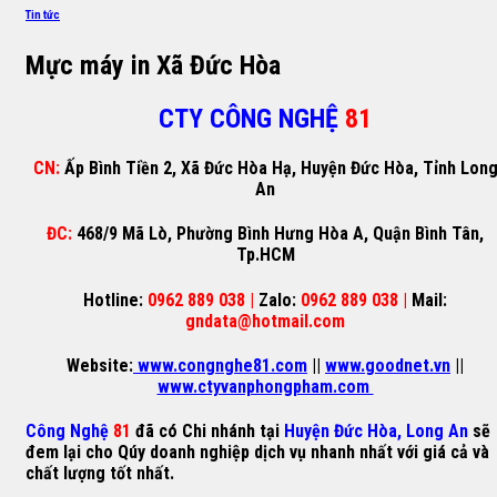
Tin tức
Mực máy in Xã Đức Hòa
CTY CÔNG NGHỆ
81
CN:
Ấp Bình Tiền 2, Xã Đức Hòa Hạ, Huyện Đức Hòa, Tỉnh Lon
An
ĐC:
468/9 Mã Lò, Phường Bình Hưng Hòa A, Quận Bình Tân,
Tp.HCM
Hotline:
0962 889 038 |
Zalo:
0962 889 038 |
Mail:
gndata@hotmail.com
Website:
www.congnghe81.com
||
www.goodnet.vn
||
www.ctyvanphongpham.com
Công Nghệ
81
đã có Chi nhánh tại
Huyện Đức Hòa, Long An
sẽ
đem lại cho Qúy doanh nghiệp dịch vụ nhanh nhất với giá cả và
chất lượng tốt nhất.