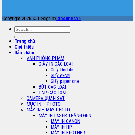
Copyright 2026 © Design by
goodnet.vn
Search
for:
Trang chủ
Giới thiệu
Sản phẩm
VĂN PHÒNG PHẨM
GIẤY IN CÁC LOẠI
Giấy Double
Giấy excel
Giấy paper one
BÚT CÁC LOẠI
TẬP CÁC LOẠI
CAMERA QUAN SÁT
MỰC IN – PHOTO
MÁY IN – MÁY PHOTO
MÁY IN LASER TRẮNG ĐEN
MÁY IN CANON
MÁY IN HP
MÁY IN BROTHER