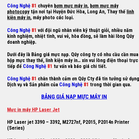
Công Nghệ
81
chuyên
bơm mực máy in
,
bơm mực máy
photocopy
tận nơi tại Huyện Đức Hòa, Long An, Thay thế
linh
kiện máy in
, máy photo các loại.
Công Nghệ
81
với đội ngũ nhân viên kỹ thuật giỏi, nhiều năm
kinh nghiệm, nhiệt tình, vui vẻ, hòa đồng, sẽ làm hài lòng Qúy
doanh nghiệp.
Dưới đây là Bảng giá mực nạp. Qúy công ty có nhu cầu cần mua
hộp mực thay thế, linh kiện máy in… xin vui lòng điện thoại trực
tiếp để
Công Nghệ
81
tư vấn và báo giá chi tiết.
Công Nghệ
81
chân thành cảm ơn Qúy Cty đã tin tưởng sử dụn
Dịch vụ và Sản phẩm của
Công Nghệ
81
trong thời gian qua.
BẢNG GIÁ NẠP MỰC MÁY IN
M
ự
c in máy HP Laser Jet
HP Laser jet 3390 – 3392, M2727nf, P2015, P2014n Printer
(Series)