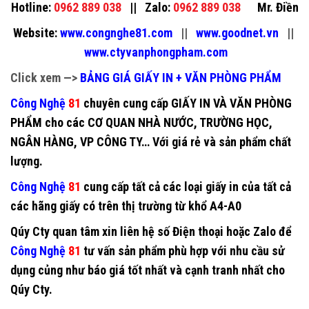
Hotline:
0962 889 038
||
Zalo:
0962 889 038
Mr. Điền
Website:
www.congnghe81.com
||
www.goodnet.vn
||
www.ctyvanphongpham.com
Click xem —>
BẢNG GIÁ GIẤY IN + VĂN PHÒNG PHẨM
Công Nghệ
81
chuyên cung cấp
GIẤY IN VÀ VĂN PHÒNG
PHẨM
cho các CƠ QUAN NHÀ NƯỚC, TRƯỜNG HỌC,
NGÂN HÀNG, VP CÔNG TY… Với giá rẻ và sản phẩm chất
lượng.
Công Nghệ
81
cung cấp tất cả các loại
giấy in
của tất cả
các hãng giấy có trên thị trường từ khổ A4-A0
Qúy Cty quan tâm xin liên hệ số Điện thoại hoặc Zalo để
Công Nghệ
81
tư vấn sản phẩm phù hợp với nhu cầu sử
dụng củng như báo giá tốt nhất và cạnh tranh nhất cho
Qúy Cty.