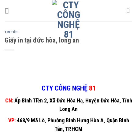
Skip
to
content
TIN TỨC
Giấy in tại đức hòa, long an
CTY CÔNG NGHỆ
81
CN:
Ấp Bình Tiền 2, Xã Đức Hòa Hạ, Huyện Đức Hòa, Tỉnh
Long An
VP:
468/9 Mã Lò, Phường Bình Hưng Hòa A, Quận Bình
Tân, TP.HCM