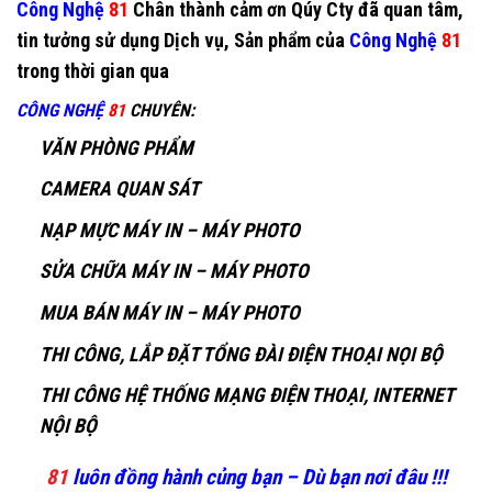
Công Nghệ
81
Chân thành cảm ơn Qúy Cty đã quan tâm,
tin tưởng sử dụng Dịch vụ, Sản phẩm của
Công Nghệ
81
trong thời gian qua
CÔNG NGHỆ
81
CHUYÊN
:
VĂN PHÒNG PHẨM
CAMERA QUAN SÁT
NẠP MỰC MÁY IN – MÁY PHOTO
SỬA CHỮA MÁY IN – MÁY PHOTO
MUA BÁN MÁY IN – MÁY PHOTO
THI CÔNG, LẮP ĐẶT TỔNG ĐÀI ĐIỆN THOẠI NỌI BỘ
THI CÔNG HỆ THỐNG MẠNG ĐIỆN THOẠI, INTERNET
NỘI BỘ
81
luôn đồng hành củng bạn – Dù bạn nơi đâu !!!