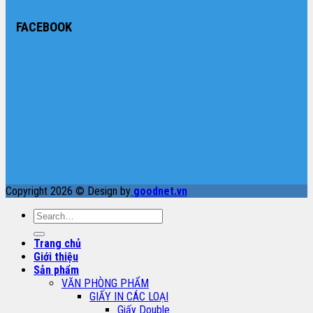
FACEBOOK
Copyright 2026 © Design by
goodnet.vn
Search
for:
Trang chủ
Giới thiệu
Sản phẩm
VĂN PHÒNG PHẨM
GIẤY IN CÁC LOẠI
Giấy Double