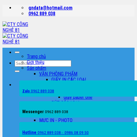
Skip
gndata@hotmail.com
to
0962 889 038
content
Trang chủ
Giới thiệu
Search
Sản phẩm
for:
VĂN PHÒNG PHẨM
GIẤY IN CÁC LOẠI
Giấy Double
0962 889 038
Giấy excel
Zalo
Giấy paper one
BÚT CÁC LOẠI
TẬP CÁC LOẠI
Messenger
0962 889 038
CAMERA QUAN SÁT
MỰC IN - PHOTO
MÁY IN - MÁY PHOTO
MÁY IN LASER TRẮNG ĐEN
Hotline
0962 889 038 - 0986 08 09 50