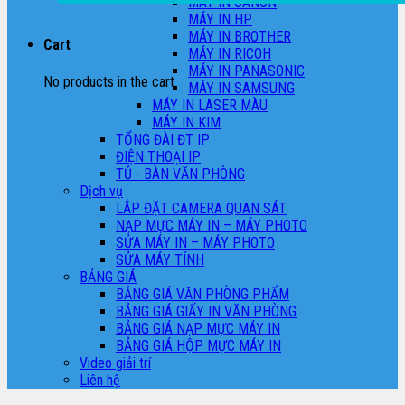
MÁY IN CANON
MÁY IN HP
MÁY IN BROTHER
Cart
MÁY IN RICOH
MÁY IN PANASONIC
No products in the cart.
MÁY IN SAMSUNG
MÁY IN LASER MÀU
MÁY IN KIM
TỔNG ĐÀI ĐT IP
ĐIỆN THOẠI IP
TỦ - BÀN VĂN PHÒNG
Dịch vụ
LẮP ĐẶT CAMERA QUAN SÁT
NẠP MỰC MÁY IN – MÁY PHOTO
SỬA MÁY IN – MÁY PHOTO
SỬA MÁY TÍNH
BẢNG GIÁ
BẢNG GIÁ VĂN PHÒNG PHẨM
BẢNG GIÁ GIẤY IN VĂN PHÒNG
BẢNG GIÁ NẠP MỰC MÁY IN
BẢNG GIÁ HỘP MỰC MÁY IN
Video giải trí
Liên hệ