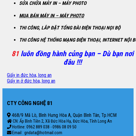
SỬA CHỮA MÁY IN – MÁY PHOTO
MUA BÁN MÁY IN – MÁY PHOTO
THI CÔNG, LẮP ĐẶT TỔNG ĐÀI ĐIỆN THOẠI NỌI BỘ
THI CÔNG HỆ THỐNG MẠNG ĐIỆN THOẠI, INTERNET NỘI B
81
luôn đồng hành củng bạn – Dù bạn nơi
đâu !!!
Giấy in đức hòa, long an
Giấy in ở đức hòa, long an
CTY CÔNG NGHỆ 81
468/9 Mã Lò, Bình Hưng Hòa A, Quận Bình Tân, Tp.HCM
CN: Ấp Bình Tiền 2, Xã Đức Hòa Hạ, Đức Hòa, Tỉnh Long An
Hotline: 0962 889 038 - 0986 08 09 50
Email : gndata@hotmail.com