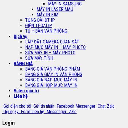
MÁY IN SAMSUNG
MÁY IN LASER MÀU
MÁY IN KIM
TỔNG ĐÀI ĐT IP
ĐIỆN THOẠI IP
TỦ – BÀN VĂN PHÒNG
Dịch vụ
LẮP ĐẶT CAMERA QUAN SÁT
NẠP MỰC MÁY IN – MÁY PHOTO
SỬA MÁY IN – MÁY PHOTO
SỬA MÁY TÍNH
BẢNG GIÁ
BẢNG GIÁ VĂN PHÒNG PHẨM
BẢNG GIÁ GIẤY IN VĂN PHÒNG
BẢNG GIÁ NẠP MỰC MÁY IN
BẢNG GIÁ HỘP MỰC MÁY IN
Video giải trí
Liên hệ
Gọi điện cho tôi
Gửi tin nhắn
Facebook Messenger
Chat Zalo
Gọi ngay
Form Liên hệ
Messenger
Zalo
Login