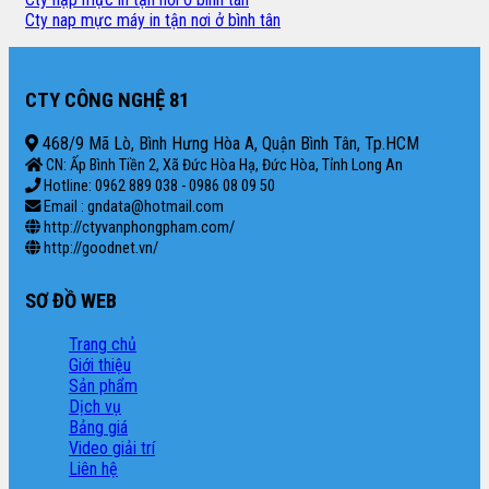
Cty nap mực máy in tận nơi ở bình tân
CTY CÔNG NGHỆ 81
468/9 Mã Lò, Bình Hưng Hòa A, Quận Bình Tân, Tp.HCM
CN: Ấp Bình Tiền 2, Xã Đức Hòa Hạ, Đức Hòa, Tỉnh Long An
Hotline: 0962 889 038 - 0986 08 09 50
Email : gndata@hotmail.com
http://ctyvanphongpham.com/
http://goodnet.vn/
SƠ ĐỒ WEB
Trang chủ
Giới thiệu
Sản phẩm
Dịch vụ
Bảng giá
Video giải trí
Liên hệ