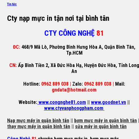
Tin tức
Cty nạp mực in tận nơi tại bình tân
CTY CÔNG NGHỆ
81
ĐC:
468/9 Mã Lò, Phường Bình Hưng Hòa A, Quận Bình Tân,
Tp.HCM
CN:
Ấp Bình Tiền 2, Xã Đức Hòa Hạ, Huyện Đức Hòa, Tỉnh Lon
An
Hotline:
0962 889 038 |
Zalo:
0962 889 038 |
Mail:
gndata@hotmail.com
Website:
www.congnghe81.com
||
www.goodnet.vn
||
www.ctyvanphongpham.com
Nạp mực máy in quận bình tân
||
bơm mực máy in quận bình tân
|
thay mực máy in quận bình tân
||
sửa máy in quận bình tân
Công Nghệ
81
chuyên
bơm mực máy in
,
bơm mực máy