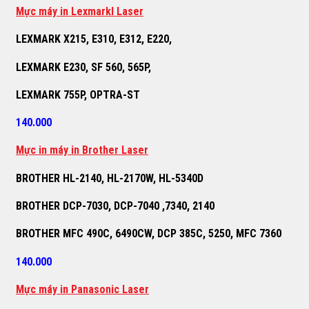
M
ự
c máy in Lexmarkl Laser
LEXMARK X215, E310, E312, E220,
LEXMARK E230, SF 560, 565P,
LEXMARK 755P, OPTRA-ST
140.000
M
ự
c in máy in Brother Laser
BROTHER HL-2140, HL-2170W, HL-5340D
BROTHER DCP-7030, DCP-7040 ,7340, 2140
BROTHER MFC 490C, 6490CW, DCP 385C, 5250, MFC 7360
140.000
M
ự
c máy in Panasonic Laser