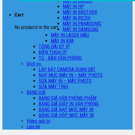
MÁY IN CANON
MÁY IN HP
MÁY IN BROTHER
Cart
MÁY IN RICOH
MÁY IN PANASONIC
No products in the cart.
MÁY IN SAMSUNG
MÁY IN LASER MÀU
MÁY IN KIM
TỔNG ĐÀI ĐT IP
ĐIỆN THOẠI IP
TỦ - BÀN VĂN PHÒNG
Dịch vụ
LẮP ĐẶT CAMERA QUAN SÁT
NẠP MỰC MÁY IN – MÁY PHOTO
SỬA MÁY IN – MÁY PHOTO
SỬA MÁY TÍNH
BẢNG GIÁ
BẢNG GIÁ VĂN PHÒNG PHẨM
BẢNG GIÁ GIẤY IN VĂN PHÒNG
BẢNG GIÁ NẠP MỰC MÁY IN
BẢNG GIÁ HỘP MỰC MÁY IN
Video giải trí
Liên hệ