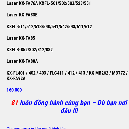
Laser KX-FA76A KXFL-501/502/503/523/551
Laser KX-FA83E
KXFL-511/512/513/540/541/542/543/611/612
Laser KX-FA85
KXFLB-852/802/812/882
Laser KX-FA88A
KX-FL401 / 402 / 403 / FLC411 / 412 / 413 / KX MB262 / MB772 /
KX-FA92A
160.000
81
luôn đồng hành cùng bạn – Dù bạn nơi
đâu !!!
Cty nạp mực in tận nơi ở bình tân