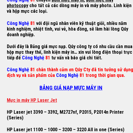
photocopy
cho tất cả các dòng máy in và máy photo. Linh kiện
và hộp mực các loại.
Công Nghệ
81
với đội ngũ nhân viên kỹ thuật giỏi, nhiều năm
kinh nghiệm, nhiệt tình, vui vẻ, hòa đồng, sẽ làm hài lòng Qúy
doanh nghiệp.
Dưới đây là Bảng giá mực nạp. Qúy công ty có nhu cầu cần mua
hộp mực thay thế, linh kiện máy in… xin vui lòng điện thoại trực
tiếp để
Công Nghệ
81
tư vấn và báo giá chi tiết.
Công Nghệ
81 chân thành cảm ơn Qúy Cty đã tin tưởng sử dụn
dịch vụ và sản phẩm của
Công Nghệ
81 trong thời gian qua.
BẢNG GIÁ NẠP MỰC MÁY IN
M
ự
c in máy HP Laser Jet
HP Laser jet 3390 – 3392, M2727nf, P2015, P2014n Printer
(Series)
HP Laser jet 1100 – 1000 – 3200 – 3220 All in one (Series)