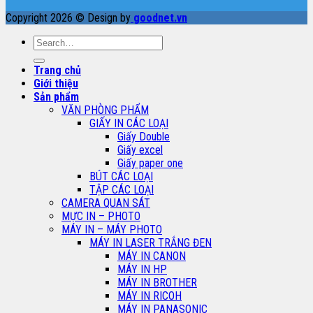
Copyright 2026 © Design by
goodnet.vn
Search
for:
Trang chủ
Giới thiệu
Sản phẩm
VĂN PHÒNG PHẨM
GIẤY IN CÁC LOẠI
Giấy Double
Giấy excel
Giấy paper one
BÚT CÁC LOẠI
TẬP CÁC LOẠI
CAMERA QUAN SÁT
MỰC IN – PHOTO
MÁY IN – MÁY PHOTO
MÁY IN LASER TRẮNG ĐEN
MÁY IN CANON
MÁY IN HP
MÁY IN BROTHER
MÁY IN RICOH
MÁY IN PANASONIC