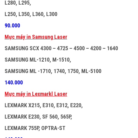
L280, L295,
L250, L350, L360, L300
90.000
M
ự
c máy in Samsung Laser
SAMSUNG SCX 4300 – 4725 – 4500 – 4200 – 1640
SAMSUNG ML-1210, M-1510,
SAMSUNG ML -1710, 1740, 1750, ML-5100
140.000
M
ự
c máy in Lexmarkl Laser
LEXMARK X215, E310, E312, E220,
LEXMARK E230, SF 560, 565P,
LEXMARK 755P, OPTRA-ST