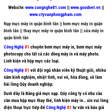
Website:
www.congnghe81.com
||
www.goodnet.vn
||
www.ctyvanphongpham.com
Nạp mực máy in quận bình tân
||
bơm mực máy in quận
bình tân
||
thay mực máy in quận bình tân
||
sửa máy in
quận bình tân
Công Nghệ
81
chuyên
bơm mực máy in
,
bơm mực máy
photocopy
cho tất cả các dòng máy in và máy photo.
Linh kiện và hộp mực các loại.
Công Nghệ
81
với đội ngũ nhân viên kỹ thuật giỏi, nhiều
năm kinh nghiệm, nhiệt tình, vui vẻ, hòa đồng, sẽ làm
hài lòng Qúy doanh nghiệp.
Dưới đây là Bảng giá mực nạp. Qúy công ty có nhu cầu
cần mua hộp mực thay thế, linh kiện máy in… xin vui lòng
điện thoại trực tiếp để
Công Nghệ
81
tư vấn và báo giá