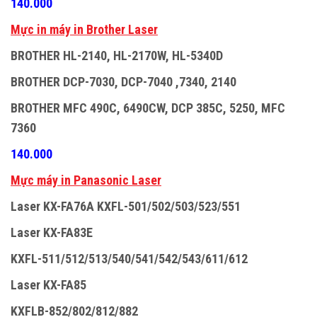
140.000
M
ự
c in máy in Brother Laser
BROTHER HL-2140, HL-2170W, HL-5340D
BROTHER DCP-7030, DCP-7040 ,7340, 2140
BROTHER MFC 490C, 6490CW, DCP 385C, 5250, MFC
7360
140.000
M
ự
c máy in Panasonic Laser
Laser KX-FA76A KXFL-501/502/503/523/551
Laser KX-FA83E
KXFL-511/512/513/540/541/542/543/611/612
Laser KX-FA85
KXFLB-852/802/812/882