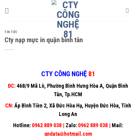
Skip
to
content
TIN TỨC
Cty nạp mực in quận bình tân
CTY CÔNG NGHỆ
81
ĐC:
468/9 Mã Lò, Phường Bình Hưng Hòa A, Quận Bình
Tân, Tp.HCM
CN:
Ấp Bình Tiền 2, Xã Đức Hòa Hạ, Huyện Đức Hòa, Tỉnh
Long An
Hotline:
0962 889 038 |
Zalo:
0962 889 038 |
Mail:
gndata@hotmail.com