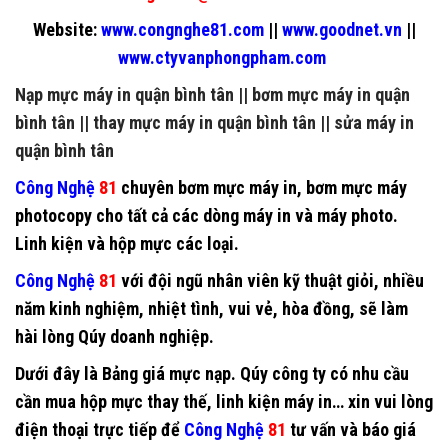
Website:
www.congnghe81.com
||
www.goodnet.vn
||
www.ctyvanphongpham.com
Nạp mực máy in quận bình tân
||
bơm mực máy in quận
bình tân
||
thay mực máy in quận bình tân
||
sửa máy in
quận bình tân
Công Nghệ
81
chuyên
bơm mực máy in
,
bơm mực máy
photocopy
cho tất cả các dòng máy in và máy photo.
Linh kiện và hộp mực các loại.
Công Nghệ
81
với đội ngũ nhân viên kỹ thuật giỏi, nhiều
năm kinh nghiệm, nhiệt tình, vui vẻ, hòa đồng, sẽ làm
hài lòng Qúy doanh nghiệp.
Dưới đây là Bảng giá mực nạp. Qúy công ty có nhu cầu
cần mua hộp mực thay thế, linh kiện máy in… xin vui lòng
điện thoại trực tiếp để
Công Nghệ
81
tư vấn và báo giá