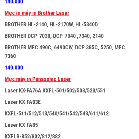
140.000
M
ự
c in máy in Brother Laser
BROTHER HL-2140, HL-2170W, HL-5340D
BROTHER DCP-7030, DCP-7040 ,7340, 2140
BROTHER MFC 490C, 6490CW, DCP 385C, 5250, MFC
7360
140.000
M
ự
c máy in Panasonic Laser
Laser KX-FA76A KXFL-501/502/503/523/551
Laser KX-FA83E
KXFL-511/512/513/540/541/542/543/611/612
Laser KX-FA85
KXFLB-852/802/812/882