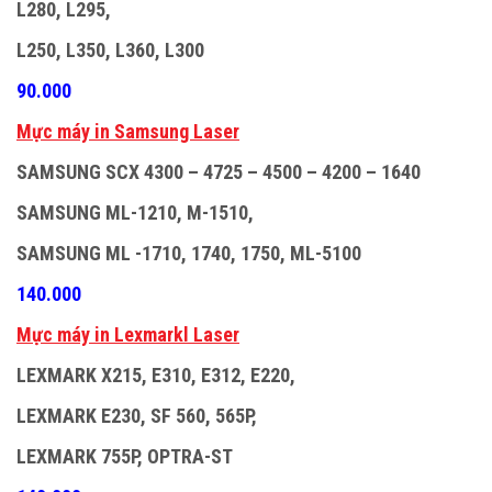
L280, L295,
L250, L350, L360, L300
90.000
M
ự
c máy in Samsung Laser
SAMSUNG SCX 4300 – 4725 – 4500 – 4200 – 1640
SAMSUNG ML-1210, M-1510,
SAMSUNG ML -1710, 1740, 1750, ML-5100
140.000
M
ự
c máy in Lexmarkl Laser
LEXMARK X215, E310, E312, E220,
LEXMARK E230, SF 560, 565P,
LEXMARK 755P, OPTRA-ST