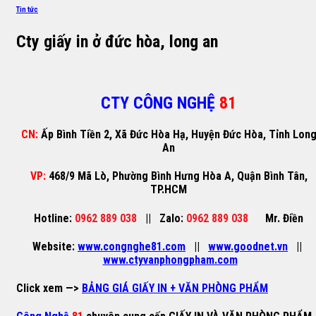
Tin tức
Cty giấy in ở đức hòa, long an
CTY CÔNG NGHỆ
81
CN:
Ấp Bình Tiền 2, Xã Đức Hòa Hạ, Huyện Đức Hòa, Tỉnh Lon
An
VP:
468/9 Mã Lò, Phường Bình Hưng Hòa A, Quận Bình Tân,
TP.HCM
Hotline:
0962 889 038
||
Zalo:
0962 889 038
Mr. Điền
Website:
www.congnghe81.com
||
www.goodnet.vn
||
www.ctyvanphongpham.com
Click xem —>
BẢNG GIÁ GIẤY IN + VĂN PHÒNG PHẨM