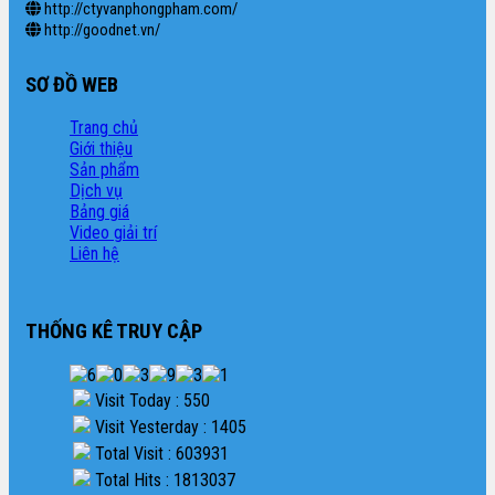
http://ctyvanphongpham.com/
http://goodnet.vn/
SƠ ĐỒ WEB
Trang chủ
Giới thiệu
Sản phẩm
Dịch vụ
Bảng giá
Video giải trí
Liên hệ
THỐNG KÊ TRUY CẬP
Visit Today : 550
Visit Yesterday : 1405
Total Visit : 603931
Total Hits : 1813037