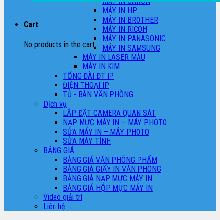
MÁY IN CANON
MÁY IN HP
MÁY IN BROTHER
Cart
MÁY IN RICOH
MÁY IN PANASONIC
No products in the cart.
MÁY IN SAMSUNG
MÁY IN LASER MÀU
MÁY IN KIM
TỔNG ĐÀI ĐT IP
ĐIỆN THOẠI IP
TỦ - BÀN VĂN PHÒNG
Dịch vụ
LẮP ĐẶT CAMERA QUAN SÁT
NẠP MỰC MÁY IN – MÁY PHOTO
SỬA MÁY IN – MÁY PHOTO
SỬA MÁY TÍNH
BẢNG GIÁ
BẢNG GIÁ VĂN PHÒNG PHẨM
BẢNG GIÁ GIẤY IN VĂN PHÒNG
BẢNG GIÁ NẠP MỰC MÁY IN
BẢNG GIÁ HỘP MỰC MÁY IN
Video giải trí
Liên hệ