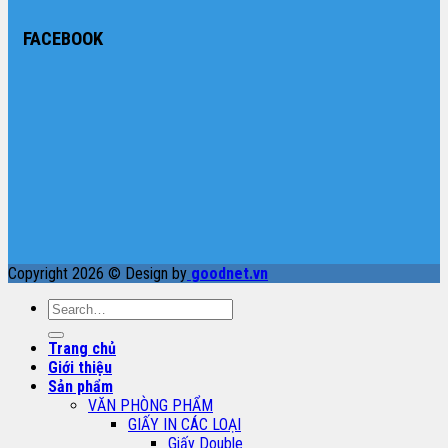
FACEBOOK
Copyright 2026 © Design by
goodnet.vn
Search
for:
Trang chủ
Giới thiệu
Sản phẩm
VĂN PHÒNG PHẨM
GIẤY IN CÁC LOẠI
Giấy Double