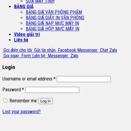
SỬA MÁY TÍNH
BẢNG GIÁ
BẢNG GIÁ VĂN PHÒNG PHẨM
BẢNG GIÁ GIẤY IN VĂN PHÒNG
BẢNG GIÁ NẠP MỰC MÁY IN
BẢNG GIÁ HỘP MỰC MÁY IN
Video giải trí
Liên hệ
Gọi điện cho tôi
Gửi tin nhắn
Facebook Messenger
Chat Zalo
Gọi ngay
Form Liên hệ
Messenger
Zalo
Login
Username or email address
*
Password
*
Remember me
Log in
Lost your password?