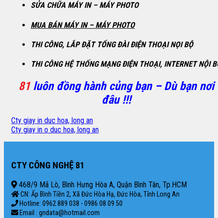
SỬA CHỮA MÁY IN – MÁY PHOTO
MUA BÁN MÁY IN – MÁY PHOTO
THI CÔNG, LẮP ĐẶT TỔNG ĐÀI ĐIỆN THOẠI NỌI BỘ
THI CÔNG HỆ THỐNG MẠNG ĐIỆN THOẠI, INTERNET NỘI B
81
luôn đồng hành củng bạn – Dù bạn nơi
đâu !!!
Cty giay in duc hoa, long an
Cty giay in o duc hoa, long an
CTY CÔNG NGHỆ 81
468/9 Mã Lò, Bình Hưng Hòa A, Quận Bình Tân, Tp.HCM
CN: Ấp Bình Tiền 2, Xã Đức Hòa Hạ, Đức Hòa, Tỉnh Long An
Hotline: 0962 889 038 - 0986 08 09 50
Email : gndata@hotmail.com