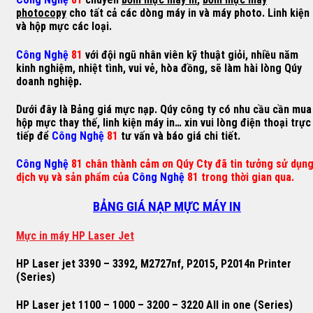
photocopy
cho tất cả các dòng máy in và máy photo. Linh kiện
và hộp mực các loại.
Công Nghệ
81
với đội ngũ nhân viên kỹ thuật giỏi, nhiều năm
kinh nghiệm, nhiệt tình, vui vẻ, hòa đồng, sẽ làm hài lòng Qúy
doanh nghiệp.
Dưới đây là Bảng giá mực nạp. Qúy công ty có nhu cầu cần mua
hộp mực thay thế, linh kiện máy in… xin vui lòng điện thoại trực
tiếp để
Công Nghệ
81
tư vấn và báo giá chi tiết.
Công Nghệ
81 chân thành cảm ơn Qúy Cty đã tin tưởng sử dụn
dịch vụ và sản phẩm của
Công Nghệ
81 trong thời gian qua.
BẢNG GIÁ NẠP MỰC MÁY IN
M
ự
c in máy HP Laser Jet
HP Laser jet 3390 – 3392, M2727nf, P2015, P2014n Printer
(Series)
HP Laser jet 1100 – 1000 – 3200 – 3220 All in one (Series)