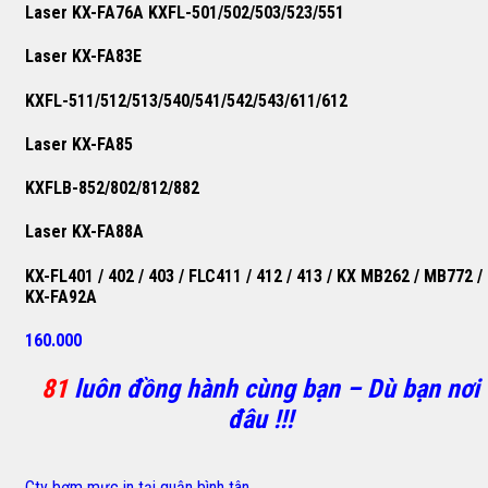
Laser KX-FA76A KXFL-501/502/503/523/551
Laser KX-FA83E
KXFL-511/512/513/540/541/542/543/611/612
Laser KX-FA85
KXFLB-852/802/812/882
Laser KX-FA88A
KX-FL401 / 402 / 403 / FLC411 / 412 / 413 / KX MB262 / MB772 /
KX-FA92A
160.000
81
luôn đồng hành cùng bạn – Dù bạn nơi
đâu !!!
Cty bơm mực in tại quận bình tân