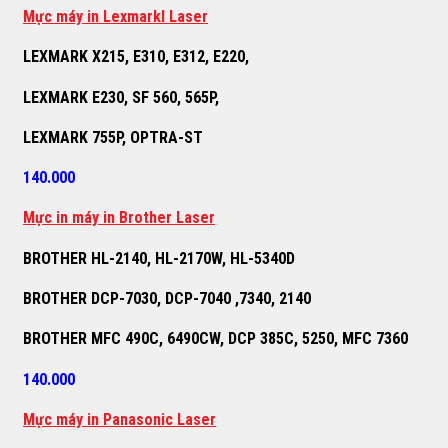
M
ự
c máy in Lexmarkl Laser
LEXMARK X215, E310, E312, E220,
LEXMARK E230, SF 560, 565P,
LEXMARK 755P, OPTRA-ST
140.000
M
ự
c in máy in Brother Laser
BROTHER HL-2140, HL-2170W, HL-5340D
BROTHER DCP-7030, DCP-7040 ,7340, 2140
BROTHER MFC 490C, 6490CW, DCP 385C, 5250, MFC 7360
140.000
M
ự
c máy in Panasonic Laser