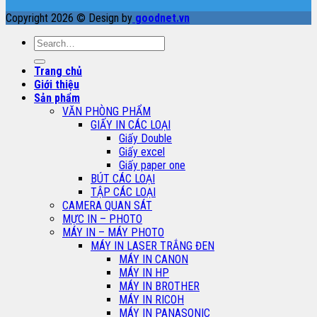
Copyright 2026 © Design by
goodnet.vn
Search
for:
Trang chủ
Giới thiệu
Sản phẩm
VĂN PHÒNG PHẨM
GIẤY IN CÁC LOẠI
Giấy Double
Giấy excel
Giấy paper one
BÚT CÁC LOẠI
TẬP CÁC LOẠI
CAMERA QUAN SÁT
MỰC IN – PHOTO
MÁY IN – MÁY PHOTO
MÁY IN LASER TRẮNG ĐEN
MÁY IN CANON
MÁY IN HP
MÁY IN BROTHER
MÁY IN RICOH
MÁY IN PANASONIC