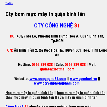
Tin tức
Cty bơm mực máy in quận bình tân
CTY CÔNG NGHỆ
81
ĐC:
468/9 Mã Lò, Phường Bình Hưng Hòa A, Quận Bình Tân,
Tp.HCM
CN:
Ấp Bình Tiền 2, Xã Đức Hòa Hạ, Huyện Đức Hòa, Tỉnh Lon
An
Hotline:
0962 889 038 |
Zalo:
0962 889 038 |
Mail:
gndata@hotmail.com
Website:
www.congnghe81.com
||
www.goodnet.vn
||
www.ctyvanphongpham.com
Nạp mực máy in quận bình tân
||
bơm mực máy in quận bình tân
|
thay mực máy in quận bình tân
||
sửa máy in quận bình tân
Công Nghệ
81
chuyên
bơm mực máy in
,
bơm mực máy