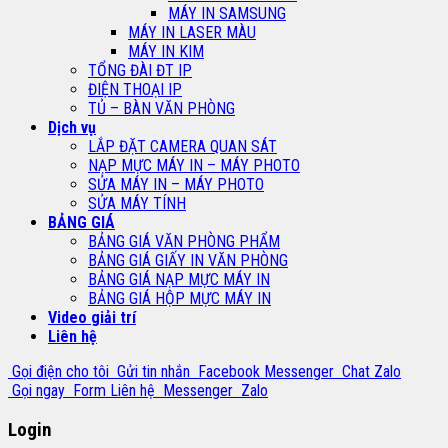
MÁY IN SAMSUNG
MÁY IN LASER MÀU
MÁY IN KIM
TỔNG ĐÀI ĐT IP
ĐIỆN THOẠI IP
TỦ – BÀN VĂN PHÒNG
Dịch vụ
LẮP ĐẶT CAMERA QUAN SÁT
NẠP MỰC MÁY IN – MÁY PHOTO
SỬA MÁY IN – MÁY PHOTO
SỬA MÁY TÍNH
BẢNG GIÁ
BẢNG GIÁ VĂN PHÒNG PHẨM
BẢNG GIÁ GIẤY IN VĂN PHÒNG
BẢNG GIÁ NẠP MỰC MÁY IN
BẢNG GIÁ HỘP MỰC MÁY IN
Video giải trí
Liên hệ
Gọi điện cho tôi
Gửi tin nhắn
Facebook Messenger
Chat Zalo
Gọi ngay
Form Liên hệ
Messenger
Zalo
Login