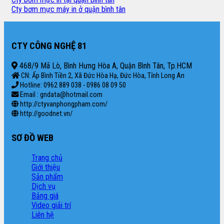
Cty bơm mực máy in ở quận bình tân
CTY CÔNG NGHỆ 81
468/9 Mã Lò, Bình Hưng Hòa A, Quận Bình Tân, Tp.HCM
CN: Ấp Bình Tiền 2, Xã Đức Hòa Hạ, Đức Hòa, Tỉnh Long An
Hotline: 0962 889 038 - 0986 08 09 50
Email : gndata@hotmail.com
http://ctyvanphongpham.com/
http://goodnet.vn/
SƠ ĐỒ WEB
Trang chủ
Giới thiệu
Sản phẩm
Dịch vụ
Bảng giá
Video giải trí
Liên hệ