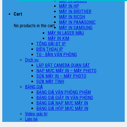
MÁY IN CANON
MÁY IN HP
MÁY IN BROTHER
Cart
MÁY IN RICOH
MÁY IN PANASONIC
No products in the cart.
MÁY IN SAMSUNG
MÁY IN LASER MÀU
MÁY IN KIM
TỔNG ĐÀI ĐT IP
ĐIỆN THOẠI IP
TỦ - BÀN VĂN PHÒNG
Dịch vụ
LẮP ĐẶT CAMERA QUAN SÁT
NẠP MỰC MÁY IN – MÁY PHOTO
SỬA MÁY IN – MÁY PHOTO
SỬA MÁY TÍNH
BẢNG GIÁ
BẢNG GIÁ VĂN PHÒNG PHẨM
BẢNG GIÁ GIẤY IN VĂN PHÒNG
BẢNG GIÁ NẠP MỰC MÁY IN
BẢNG GIÁ HỘP MỰC MÁY IN
Video giải trí
Liên hệ