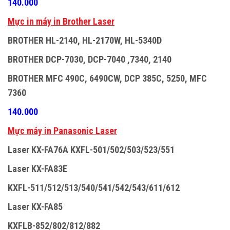
140.000
M
ự
c in máy in Brother Laser
BROTHER HL-2140, HL-2170W, HL-5340D
BROTHER DCP-7030, DCP-7040 ,7340, 2140
BROTHER MFC 490C, 6490CW, DCP 385C, 5250, MFC
7360
140.000
M
ự
c máy in Panasonic Laser
Laser KX-FA76A KXFL-501/502/503/523/551
Laser KX-FA83E
KXFL-511/512/513/540/541/542/543/611/612
Laser KX-FA85
KXFLB-852/802/812/882