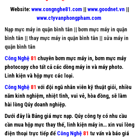
Website:
www.congnghe81.com
||
www.goodnet.vn
||
www.ctyvanphongpham.com
Nạp mực máy in quận bình tân
||
bơm mực máy in quận
bình tân
||
thay mực máy in quận bình tân
||
sửa máy in
quận bình tân
Công Nghệ
81
chuyên
bơm mực máy in
,
bơm mực máy
photocopy
cho tất cả các dòng máy in và máy photo.
Linh kiện và hộp mực các loại.
Công Nghệ
81
với đội ngũ nhân viên kỹ thuật giỏi, nhiều
năm kinh nghiệm, nhiệt tình, vui vẻ, hòa đồng, sẽ làm
hài lòng Qúy doanh nghiệp.
Dưới đây là Bảng giá mực nạp. Qúy công ty có nhu cầu
cần mua hộp mực thay thế, linh kiện máy in… xin vui lòng
điện thoại trực tiếp để
Công Nghệ
81
tư vấn và báo giá