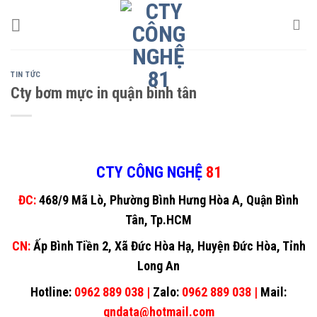
Skip
to
content
TIN TỨC
Cty bơm mực in quận bình tân
CTY CÔNG NGHỆ
81
ĐC:
468/9 Mã Lò, Phường Bình Hưng Hòa A, Quận Bình
Tân, Tp.HCM
CN:
Ấp Bình Tiền 2, Xã Đức Hòa Hạ, Huyện Đức Hòa, Tỉnh
Long An
Hotline:
0962 889 038 |
Zalo:
0962 889 038 |
Mail:
gndata@hotmail.com