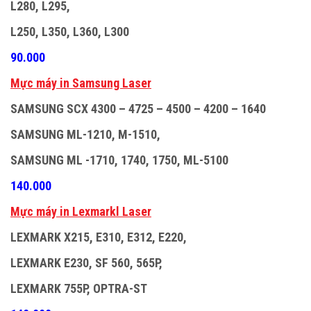
L280, L295,
L250, L350, L360, L300
90.000
M
ự
c máy in Samsung Laser
SAMSUNG SCX 4300 – 4725 – 4500 – 4200 – 1640
SAMSUNG ML-1210, M-1510,
SAMSUNG ML -1710, 1740, 1750, ML-5100
140.000
M
ự
c máy in Lexmarkl Laser
LEXMARK X215, E310, E312, E220,
LEXMARK E230, SF 560, 565P,
LEXMARK 755P, OPTRA-ST