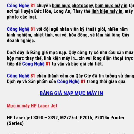
Công Nghệ
81
chuyên
bơm mực photocopy
,
bơm mực máy in
tậ
nơi tại Huyện Đức Hòa, Long An, Thay thế
linh kiện máy in
, máy
photo các loại.
Công Nghệ
81
với đội ngũ nhân viên kỹ thuật giỏi, nhiều năm
kinh nghiệm, nhiệt tình, vui vẻ, hòa đồng, sẽ làm hài lòng Qúy
doanh nghiệp.
Dưới đây là Bảng giá mực nạp. Qúy công ty có nhu cầu cần mua
hộp mực thay thế, linh kiện máy in… xin vui lòng điện thoại trực
tiếp để
Công Nghệ
81
tư vấn và báo giá chi tiết.
Công Nghệ
81
chân thành cảm ơn Qúy Cty đã tin tưởng sử dụn
Dịch vụ và Sản phẩm của
Công Nghệ
81
trong thời gian qua.
BẢNG GIÁ NẠP MỰC MÁY IN
M
ự
c in máy HP Laser Jet
HP Laser jet 3390 – 3392, M2727nf, P2015, P2014n Printer
(Series)