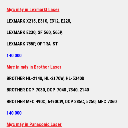
M
ự
c máy in Lexmarkl Laser
LEXMARK X215, E310, E312, E220,
LEXMARK E230, SF 560, 565P,
LEXMARK 755P, OPTRA-ST
140.000
M
ự
c in máy in Brother Laser
BROTHER HL-2140, HL-2170W, HL-5340D
BROTHER DCP-7030, DCP-7040 ,7340, 2140
BROTHER MFC 490C, 6490CW, DCP 385C, 5250, MFC 7360
140.000
M
ự
c máy in Panasonic Laser