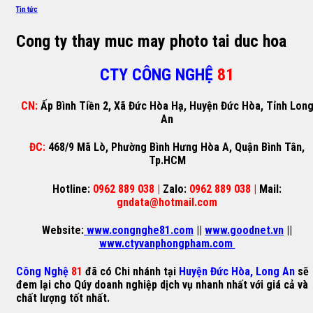
Tin tức
Cong ty thay muc may photo tai duc hoa
CTY CÔNG NGHỆ
81
CN:
Ấp Bình Tiền 2, Xã Đức Hòa Hạ, Huyện Đức Hòa, Tỉnh Lon
An
ĐC:
468/9 Mã Lò, Phường Bình Hưng Hòa A, Quận Bình Tân,
Tp.HCM
Hotline:
0962 889 038 |
Zalo:
0962 889 038 |
Mail:
gndata@hotmail.com
Website:
www.congnghe81.com
||
www.goodnet.vn
||
www.ctyvanphongpham.com
Công Nghệ
81
đã có Chi nhánh tại
Huyện Đức Hòa, Long An
sẽ
đem lại cho Qúy doanh nghiệp dịch vụ nhanh nhất với giá cả và
chất lượng tốt nhất.