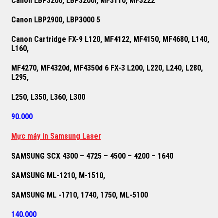
Canon LBP3200, LBP3200i, MF3110, MF3222
Canon LBP2900, LBP3000 5
Canon Cartridge FX-9 L120, MF4122, MF4150, MF4680, L140,
L160,
MF4270, MF4320d, MF4350d 6 FX-3 L200, L220, L240, L280,
L295,
L250, L350, L360, L300
90.000
M
ự
c máy in Samsung Laser
SAMSUNG SCX 4300 – 4725 – 4500 – 4200 – 1640
SAMSUNG ML-1210, M-1510,
SAMSUNG ML -1710, 1740, 1750, ML-5100
140.000