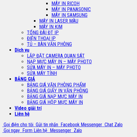
MÁY IN RICOH
MÁY IN PANASONIC
MÁY IN SAMSUNG
MÁY IN LASER MÀU
MÁY IN KIM
TỔNG ĐÀI ĐT IP
ĐIỆN THOẠI IP
TỦ – BÀN VĂN PHÒNG
Dịch vụ
LẮP ĐẶT CAMERA QUAN SÁT
NẠP MỰC MÁY IN – MÁY PHOTO
SỬA MÁY IN – MÁY PHOTO
SỬA MÁY TÍNH
BẢNG GIÁ
BẢNG GIÁ VĂN PHÒNG PHẨM
BẢNG GIÁ GIẤY IN VĂN PHÒNG
BẢNG GIÁ NẠP MỰC MÁY IN
BẢNG GIÁ HỘP MỰC MÁY IN
Video giải trí
Liên hệ
Gọi điện cho tôi
Gửi tin nhắn
Facebook Messenger
Chat Zalo
Gọi ngay
Form Liên hệ
Messenger
Zalo