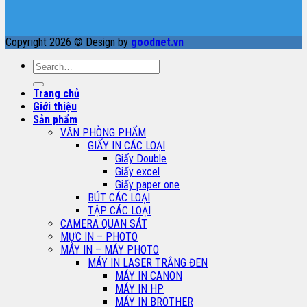
Copyright 2026 © Design by
goodnet.vn
Search
for:
Trang chủ
Giới thiệu
Sản phẩm
VĂN PHÒNG PHẨM
GIẤY IN CÁC LOẠI
Giấy Double
Giấy excel
Giấy paper one
BÚT CÁC LOẠI
TẬP CÁC LOẠI
CAMERA QUAN SÁT
MỰC IN – PHOTO
MÁY IN – MÁY PHOTO
MÁY IN LASER TRẮNG ĐEN
MÁY IN CANON
MÁY IN HP
MÁY IN BROTHER