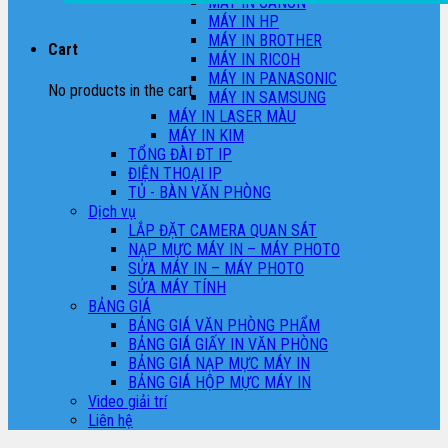
MÁY IN CANON
MÁY IN HP
MÁY IN BROTHER
Cart
MÁY IN RICOH
MÁY IN PANASONIC
No products in the cart.
MÁY IN SAMSUNG
MÁY IN LASER MÀU
MÁY IN KIM
TỔNG ĐÀI ĐT IP
ĐIỆN THOẠI IP
TỦ - BÀN VĂN PHÒNG
Dịch vụ
LẮP ĐẶT CAMERA QUAN SÁT
NẠP MỰC MÁY IN – MÁY PHOTO
SỬA MÁY IN – MÁY PHOTO
SỬA MÁY TÍNH
BẢNG GIÁ
BẢNG GIÁ VĂN PHÒNG PHẨM
BẢNG GIÁ GIẤY IN VĂN PHÒNG
BẢNG GIÁ NẠP MỰC MÁY IN
BẢNG GIÁ HỘP MỰC MÁY IN
Video giải trí
Liên hệ