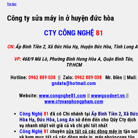
Tin tức
Công ty sửa máy in ở huyện đức hòa
CTY CÔNG NGHỆ
81
CN:
Ấp Bình Tiền 2, Xã Đức Hòa Hạ, Huyện Đức Hòa, Tỉnh Long 
VP:
468/9 Mã Lò, Phường Bình Hưng Hòa A, Quận Bình Tân,
TP.HCM
Hotline:
0962 889 038
||
Zalo:
0962 889 038
Mr. Điền
||
Mail:
gndata@hotmail.com
Website:
www.congnghe81.com
||
wwwgoodnet.vn
||
www.ctyvanphongpham.com
Công Nghệ
81
đã có Chi nhánh tại
Ấp Bình Tiền 2, Xã Đức
Hòa Hạ, Đức Hòa, Long An
sẽ đém đến cho Qúy Cty dịch
vụ nhanh nhật với giá cả và chi phí tốt nhất
Công Nghệ
81
chuyên
sửa tất cả các dòng máy in
tận nơi
và
bơm mực
tất cả các dòng
máy in
,
máy photocopy
tận