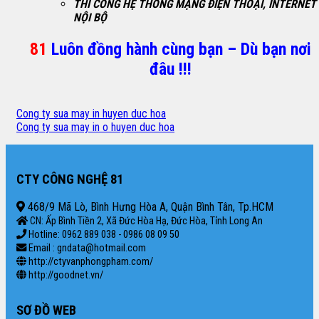
THI CÔNG HỆ THỐNG MẠNG ĐIỆN THOẠI, INTERNET
NỘI BỘ
81
Luôn đồng hành cùng bạn – Dù bạn nơi
đâu !!!
Cong ty sua may in huyen duc hoa
Cong ty sua may in o huyen duc hoa
CTY CÔNG NGHỆ 81
468/9 Mã Lò, Bình Hưng Hòa A, Quận Bình Tân, Tp.HCM
CN: Ấp Bình Tiền 2, Xã Đức Hòa Hạ, Đức Hòa, Tỉnh Long An
Hotline: 0962 889 038 - 0986 08 09 50
Email : gndata@hotmail.com
http://ctyvanphongpham.com/
http://goodnet.vn/
SƠ ĐỒ WEB