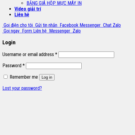
BẢNG GIÁ HỘP MỰC MÁY IN
Video giải trí
Liên hệ
Gọi điện cho tôi
Gửi tin nhắn
Facebook Messenger
Chat Zalo
Gọi ngay
Form Liên hệ
Messenger
Zalo
Login
Username or email address
*
Password
*
Remember me
Log in
Lost your password?