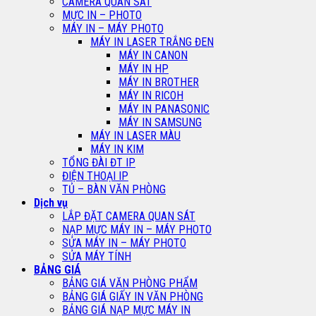
CAMERA QUAN SÁT
MỰC IN – PHOTO
MÁY IN – MÁY PHOTO
MÁY IN LASER TRẮNG ĐEN
MÁY IN CANON
MÁY IN HP
MÁY IN BROTHER
MÁY IN RICOH
MÁY IN PANASONIC
MÁY IN SAMSUNG
MÁY IN LASER MÀU
MÁY IN KIM
TỔNG ĐÀI ĐT IP
ĐIỆN THOẠI IP
TỦ – BÀN VĂN PHÒNG
Dịch vụ
LẮP ĐẶT CAMERA QUAN SÁT
NẠP MỰC MÁY IN – MÁY PHOTO
SỬA MÁY IN – MÁY PHOTO
SỬA MÁY TÍNH
BẢNG GIÁ
BẢNG GIÁ VĂN PHÒNG PHẨM
BẢNG GIÁ GIẤY IN VĂN PHÒNG
BẢNG GIÁ NẠP MỰC MÁY IN