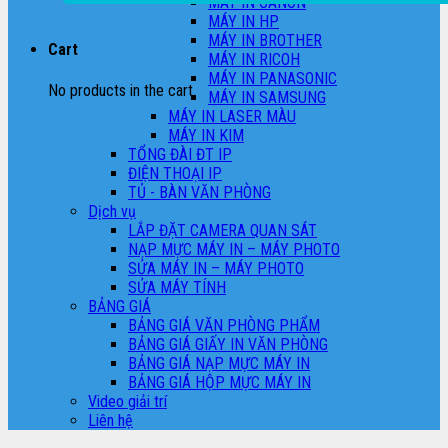
MÁY IN CANON
MÁY IN HP
MÁY IN BROTHER
Cart
MÁY IN RICOH
MÁY IN PANASONIC
No products in the cart.
MÁY IN SAMSUNG
MÁY IN LASER MÀU
MÁY IN KIM
TỔNG ĐÀI ĐT IP
ĐIỆN THOẠI IP
TỦ - BÀN VĂN PHÒNG
Dịch vụ
LẮP ĐẶT CAMERA QUAN SÁT
NẠP MỰC MÁY IN – MÁY PHOTO
SỬA MÁY IN – MÁY PHOTO
SỬA MÁY TÍNH
BẢNG GIÁ
BẢNG GIÁ VĂN PHÒNG PHẨM
BẢNG GIÁ GIẤY IN VĂN PHÒNG
BẢNG GIÁ NẠP MỰC MÁY IN
BẢNG GIÁ HỘP MỰC MÁY IN
Video giải trí
Liên hệ