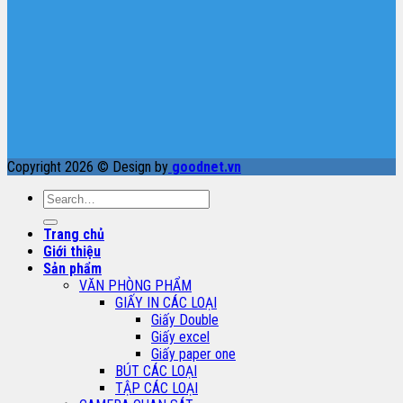
Copyright 2026 © Design by
goodnet.vn
Search
for:
Trang chủ
Giới thiệu
Sản phẩm
VĂN PHÒNG PHẨM
GIẤY IN CÁC LOẠI
Giấy Double
Giấy excel
Giấy paper one
BÚT CÁC LOẠI
TẬP CÁC LOẠI