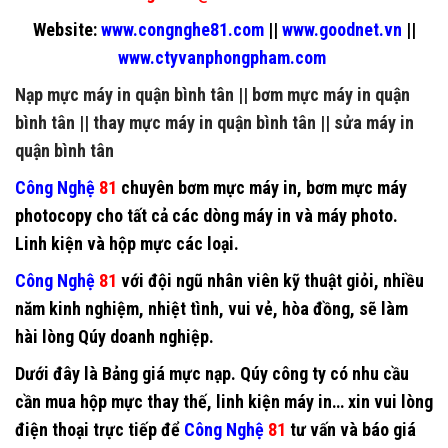
Website:
www.congnghe81.com
||
www.goodnet.vn
||
www.ctyvanphongpham.com
Nạp mực máy in quận bình tân
||
bơm mực máy in quận
bình tân
||
thay mực máy in quận bình tân
||
sửa máy in
quận bình tân
Công Nghệ
81
chuyên
bơm mực máy in
,
bơm mực máy
photocopy
cho tất cả các dòng máy in và máy photo.
Linh kiện và hộp mực các loại.
Công Nghệ
81
với đội ngũ nhân viên kỹ thuật giỏi, nhiều
năm kinh nghiệm, nhiệt tình, vui vẻ, hòa đồng, sẽ làm
hài lòng Qúy doanh nghiệp.
Dưới đây là Bảng giá mực nạp. Qúy công ty có nhu cầu
cần mua hộp mực thay thế, linh kiện máy in… xin vui lòng
điện thoại trực tiếp để
Công Nghệ
81
tư vấn và báo giá