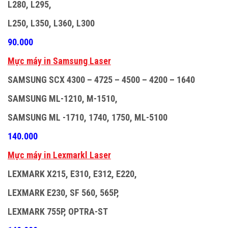
L280, L295,
L250, L350, L360, L300
90.000
M
ự
c máy in Samsung Laser
SAMSUNG SCX 4300 – 4725 – 4500 – 4200 – 1640
SAMSUNG ML-1210, M-1510,
SAMSUNG ML -1710, 1740, 1750, ML-5100
140.000
M
ự
c máy in Lexmarkl Laser
LEXMARK X215, E310, E312, E220,
LEXMARK E230, SF 560, 565P,
LEXMARK 755P, OPTRA-ST