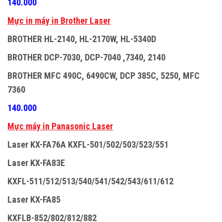
140.000
M
ự
c in máy in Brother Laser
BROTHER HL-2140, HL-2170W, HL-5340D
BROTHER DCP-7030, DCP-7040 ,7340, 2140
BROTHER MFC 490C, 6490CW, DCP 385C, 5250, MFC
7360
140.000
M
ự
c máy in Panasonic Laser
Laser KX-FA76A KXFL-501/502/503/523/551
Laser KX-FA83E
KXFL-511/512/513/540/541/542/543/611/612
Laser KX-FA85
KXFLB-852/802/812/882