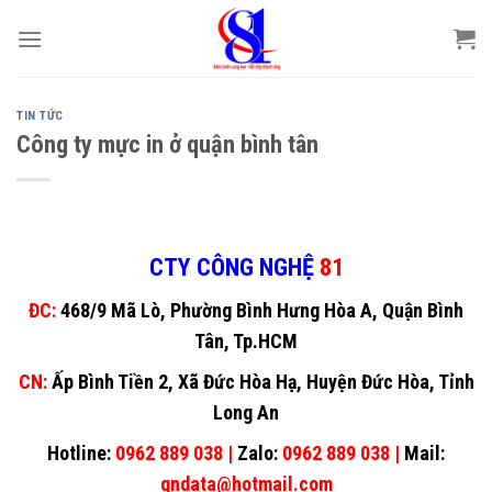
Skip
to
content
TIN TỨC
Công ty mực in ở quận bình tân
CTY CÔNG NGHỆ
81
ĐC:
468/9 Mã Lò, Phường Bình Hưng Hòa A, Quận Bình
Tân, Tp.HCM
CN:
Ấp Bình Tiền 2, Xã Đức Hòa Hạ, Huyện Đức Hòa, Tỉnh
Long An
Hotline:
0962 889 038 |
Zalo:
0962 889 038 |
Mail:
gndata@hotmail.com