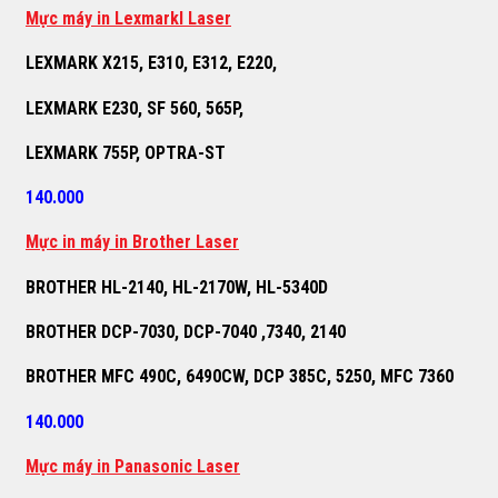
M
ự
c máy in Lexmarkl Laser
LEXMARK X215, E310, E312, E220,
LEXMARK E230, SF 560, 565P,
LEXMARK 755P, OPTRA-ST
140.000
M
ự
c in máy in Brother Laser
BROTHER HL-2140, HL-2170W, HL-5340D
BROTHER DCP-7030, DCP-7040 ,7340, 2140
BROTHER MFC 490C, 6490CW, DCP 385C, 5250, MFC 7360
140.000
M
ự
c máy in Panasonic Laser