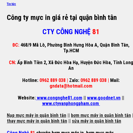
Tin tức
Công ty mực in giá rẻ tại quận bình tân
CTY CÔNG NGHỆ
81
ĐC:
468/9 Mã Lò, Phường Bình Hưng Hòa A, Quận Bình Tân,
Tp.HCM
CN:
Ấp Bình Tiền 2, Xã Đức Hòa Hạ, Huyện Đức Hòa, Tỉnh Lon
An
Hotline:
0962 889 038 |
Zalo:
0962 889 038 |
Mail:
gndata@hotmail.com
Website:
www.congnghe81.com
||
www.goodnet.vn
||
www.ctyvanphongpham.com
Nạp mực máy in quận bình tân
||
bơm mực máy in quận bình tân
|
thay mực máy in quận bình tân
||
sửa máy in quận bình tân
Công Nghệ
81
chuyên
bơm mực máy in
,
bơm mực máy