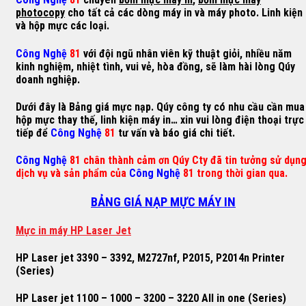
photocopy
cho tất cả các dòng máy in và máy photo. Linh kiện
và hộp mực các loại.
Công Nghệ
81
với đội ngũ nhân viên kỹ thuật giỏi, nhiều năm
kinh nghiệm, nhiệt tình, vui vẻ, hòa đồng, sẽ làm hài lòng Qúy
doanh nghiệp.
Dưới đây là Bảng giá mực nạp. Qúy công ty có nhu cầu cần mua
hộp mực thay thế, linh kiện máy in… xin vui lòng điện thoại trực
tiếp để
Công Nghệ
81
tư vấn và báo giá chi tiết.
Công Nghệ
81 chân thành cảm ơn Qúy Cty đã tin tưởng sử dụn
dịch vụ và sản phẩm của
Công Nghệ
81 trong thời gian qua.
BẢNG GIÁ NẠP MỰC MÁY IN
M
ự
c in máy HP Laser Jet
HP Laser jet 3390 – 3392, M2727nf, P2015, P2014n Printer
(Series)
HP Laser jet 1100 – 1000 – 3200 – 3220 All in one (Series)