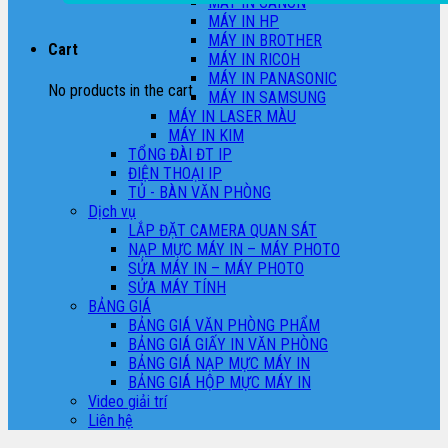
MÁY IN CANON
MÁY IN HP
MÁY IN BROTHER
Cart
MÁY IN RICOH
MÁY IN PANASONIC
No products in the cart.
MÁY IN SAMSUNG
MÁY IN LASER MÀU
MÁY IN KIM
TỔNG ĐÀI ĐT IP
ĐIỆN THOẠI IP
TỦ - BÀN VĂN PHÒNG
Dịch vụ
LẮP ĐẶT CAMERA QUAN SÁT
NẠP MỰC MÁY IN – MÁY PHOTO
SỬA MÁY IN – MÁY PHOTO
SỬA MÁY TÍNH
BẢNG GIÁ
BẢNG GIÁ VĂN PHÒNG PHẨM
BẢNG GIÁ GIẤY IN VĂN PHÒNG
BẢNG GIÁ NẠP MỰC MÁY IN
BẢNG GIÁ HỘP MỰC MÁY IN
Video giải trí
Liên hệ