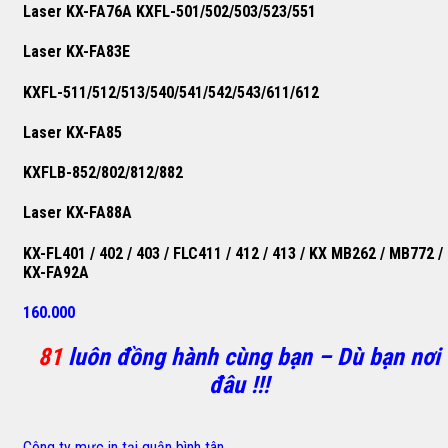
Laser KX-FA76A KXFL-501/502/503/523/551
Laser KX-FA83E
KXFL-511/512/513/540/541/542/543/611/612
Laser KX-FA85
KXFLB-852/802/812/882
Laser KX-FA88A
KX-FL401 / 402 / 403 / FLC411 / 412 / 413 / KX MB262 / MB772 /
KX-FA92A
160.000
81
luôn đồng hành cùng bạn – Dù bạn nơi
đâu !!!
Công ty mực in tại quận bình tân