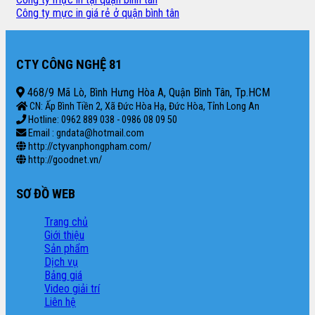
Công ty mực in giá rẻ ở quận bình tân
CTY CÔNG NGHỆ 81
468/9 Mã Lò, Bình Hưng Hòa A, Quận Bình Tân, Tp.HCM
CN: Ấp Bình Tiền 2, Xã Đức Hòa Hạ, Đức Hòa, Tỉnh Long An
Hotline: 0962 889 038 - 0986 08 09 50
Email : gndata@hotmail.com
http://ctyvanphongpham.com/
http://goodnet.vn/
SƠ ĐỒ WEB
Trang chủ
Giới thiệu
Sản phẩm
Dịch vụ
Bảng giá
Video giải trí
Liên hệ