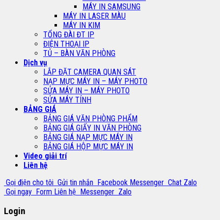
MÁY IN SAMSUNG
MÁY IN LASER MÀU
MÁY IN KIM
TỔNG ĐÀI ĐT IP
ĐIỆN THOẠI IP
TỦ – BÀN VĂN PHÒNG
Dịch vụ
LẮP ĐẶT CAMERA QUAN SÁT
NẠP MỰC MÁY IN – MÁY PHOTO
SỬA MÁY IN – MÁY PHOTO
SỬA MÁY TÍNH
BẢNG GIÁ
BẢNG GIÁ VĂN PHÒNG PHẨM
BẢNG GIÁ GIẤY IN VĂN PHÒNG
BẢNG GIÁ NẠP MỰC MÁY IN
BẢNG GIÁ HỘP MỰC MÁY IN
Video giải trí
Liên hệ
Gọi điện cho tôi
Gửi tin nhắn
Facebook Messenger
Chat Zalo
Gọi ngay
Form Liên hệ
Messenger
Zalo
Login