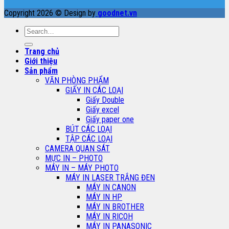
Copyright 2026 © Design by
goodnet.vn
Search
for:
Trang chủ
Giới thiệu
Sản phẩm
VĂN PHÒNG PHẨM
GIẤY IN CÁC LOẠI
Giấy Double
Giấy excel
Giấy paper one
BÚT CÁC LOẠI
TẬP CÁC LOẠI
CAMERA QUAN SÁT
MỰC IN – PHOTO
MÁY IN – MÁY PHOTO
MÁY IN LASER TRẮNG ĐEN
MÁY IN CANON
MÁY IN HP
MÁY IN BROTHER
MÁY IN RICOH
MÁY IN PANASONIC