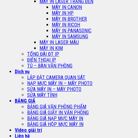
MÁY IN LASER TRẮNG ĐEN
MÁY IN CANON
MÁY IN HP
MÁY IN BROTHER
MÁY IN RICOH
MÁY IN PANASONIC
MÁY IN SAMSUNG
MÁY IN LASER MÀU
MÁY IN KIM
TỔNG ĐÀI ĐT IP
ĐIỆN THOẠI IP
TỦ – BÀN VĂN PHÒNG
Dịch vụ
LẮP ĐẶT CAMERA QUAN SÁT
NẠP MỰC MÁY IN – MÁY PHOTO
SỬA MÁY IN – MÁY PHOTO
SỬA MÁY TÍNH
BẢNG GIÁ
BẢNG GIÁ VĂN PHÒNG PHẨM
BẢNG GIÁ GIẤY IN VĂN PHÒNG
BẢNG GIÁ NẠP MỰC MÁY IN
BẢNG GIÁ HỘP MỰC MÁY IN
Video giải trí
Liên hệ