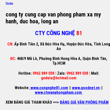
Tin tức
cong ty cung cap van phong pham xa my
hanh, duc hoa, long an
CTY CÔNG NGHỆ
81
CN:
Ấp Bình Tiền 2, Xã Đức Hòa Hạ, Huyện Đức Hòa, Tỉnh Lon
An
ĐC:
468/9 Mã Lò, Phường Bình Hưng Hòa A, Quận Bình Tân,
Tp.HCM
Hotline:
0962 889 038 |
Zalo:
0962 889 038 |
Mail:
gndata@hotmail.com
Website:
www.congnghe81.com
||
www.goodnet.vn
||
www.ctyvanphongpham.com
XEM BẢNG GIÁ THAM KHẢO
==>
BẢNG GIÁ VĂN PHÒNG PHẨM