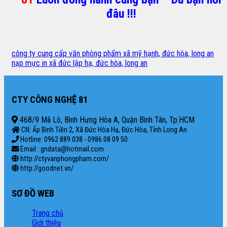
đâu !!!
công ty cung cấp văn phòng phẩm xã mỹ hạnh, đức hòa, long an
nạp mực in xã đức lập hạ, đức hòa, long an
CTY CÔNG NGHỆ 81
468/9 Mã Lò, Bình Hưng Hòa A, Quận Bình Tân, Tp.HCM
CN: Ấp Bình Tiền 2, Xã Đức Hòa Hạ, Đức Hòa, Tỉnh Long An
Hotline: 0962 889 038 - 0986 08 09 50
Email : gndata@hotmail.com
http://ctyvanphongpham.com/
http://goodnet.vn/
SƠ ĐỒ WEB
Trang chủ
Giới thiệu