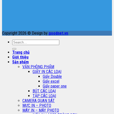
Copyright 2026 © Design by
goodnet.vn
Search
for:
Trang chủ
Giới thiệu
Sản phẩm
VĂN PHÒNG PHẨM
GIẤY IN CÁC LOẠI
Giấy Double
Giấy excel
Giấy paper one
BÚT CÁC LOẠI
TẬP CÁC LOẠI
CAMERA QUAN SÁT
MỰC IN – PHOTO
MÁY IN – MÁY PHOTO