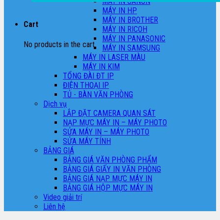
MÁY IN CANON
MÁY IN HP
MÁY IN BROTHER
Cart
MÁY IN RICOH
MÁY IN PANASONIC
No products in the cart.
MÁY IN SAMSUNG
MÁY IN LASER MÀU
MÁY IN KIM
TỔNG ĐÀI ĐT IP
ĐIỆN THOẠI IP
TỦ - BÀN VĂN PHÒNG
Dịch vụ
LẮP ĐẶT CAMERA QUAN SÁT
NẠP MỰC MÁY IN – MÁY PHOTO
SỬA MÁY IN – MÁY PHOTO
SỬA MÁY TÍNH
BẢNG GIÁ
BẢNG GIÁ VĂN PHÒNG PHẨM
BẢNG GIÁ GIẤY IN VĂN PHÒNG
BẢNG GIÁ NẠP MỰC MÁY IN
BẢNG GIÁ HỘP MỰC MÁY IN
Video giải trí
Liên hệ