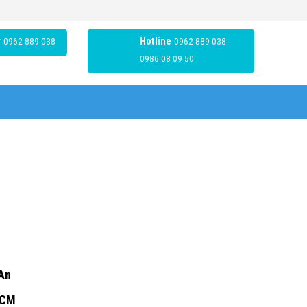
r
0962 889 038
Hotline
0962 889 038 -
0986 08 09 50
 An
HCM