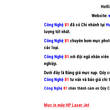
Hotli
Website:
w
Công Nghệ
81
đã có Chi nhánh tại
Hu
lượng tốt nhất.
Công Nghệ
81
chuyên
bơm mực phot
các loại.
Công Nghệ
81
với đội ngũ nhân viên 
nghiệp.
Dưới đây là Bảng giá mực nạp. Qúy cô
Công Nghệ
81
tư vấn và báo giá chi t
Công Nghệ
81
chân thành cảm ơn Qúy Ct
M
ự
c in máy HP Laser Jet