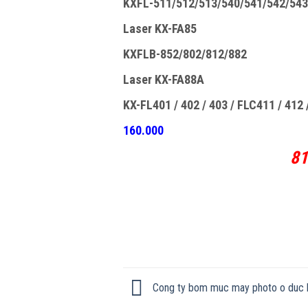
KXFL-511/512/513/540/541/542/543
Laser KX-FA85
KXFLB-852/802/812/882
Laser KX-FA88A
KX-FL401 / 402 / 403 / FLC411 / 412
160.000
81
Cong ty bom muc may photo o duc 