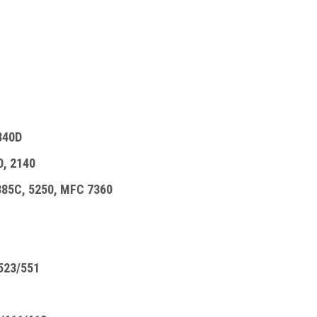
340D
, 2140
85C, 5250, MFC 7360
523/551