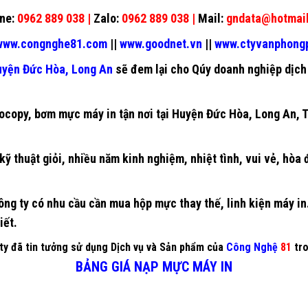
ne:
0962 889 038 |
Zalo:
0962 889 038 |
Mail:
gndata@hotmai
ww.congnghe81.com
||
www.goodnet.vn
||
www.ctyvanphon
yện Đức Hòa, Long An
sẽ đem lại cho Qúy doanh nghiệp dịch 
ocopy
,
bơm mực máy in
tận nơi tại Huyện Đức Hòa, Long An, 
kỹ thuật giỏi, nhiều năm kinh nghiệm, nhiệt tình, vui vẻ, hòa
ng ty có nhu cầu cần mua hộp mực thay thế, linh kiện máy in…
iết.
y đã tin tưởng sử dụng Dịch vụ và Sản phẩm của
Công Nghệ
81
tro
BẢNG GIÁ NẠP MỰC MÁY IN