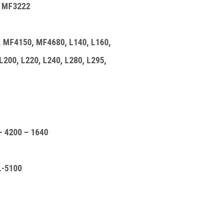
, MF3222
, MF4150, MF4680, L140, L160,
200, L220, L240, L280, L295,
 4200 – 1640
L-5100