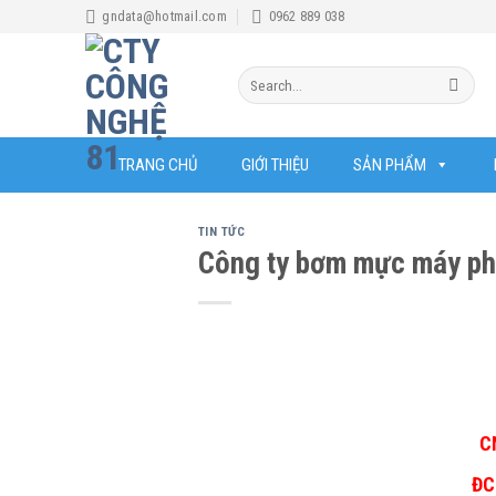
Skip
gndata@hotmail.com
0962 889 038
to
content
Search
for:
TRANG CHỦ
GIỚI THIỆU
SẢN PHẨM
TIN TỨC
Công ty bơm mực máy ph
C
ĐC