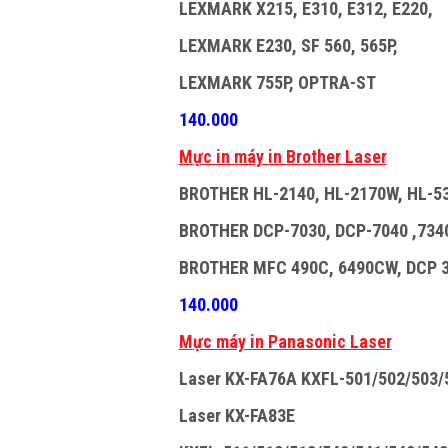
LEXMARK X215, E310, E312, E220,
LEXMARK E230, SF 560, 565P,
LEXMARK 755P, OPTRA-ST
140.000
M
ự
c in máy in Brother Laser
BROTHER HL-2140, HL-2170W, HL-5
BROTHER DCP-7030, DCP-7040 ,7340
BROTHER MFC 490C, 6490CW, DCP 3
140.000
M
ự
c máy in Panasonic Laser
Laser KX-FA76A KXFL-501/502/503/
Laser KX-FA83E