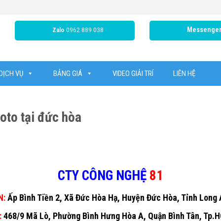
0962 889 038
Messenge
Zalo
DỊCH VỤ
BẢNG GIÁ
VIDEO GIẢI TRÍ
LIÊN HỆ
oto tại đức hòa
CTY CÔNG NGHỆ
81
N:
Ấp Bình Tiền 2, Xã Đức Hòa Hạ, Huyện Đức Hòa, Tỉnh Long
:
468/9 Mã Lò, Phường Bình Hưng Hòa A, Quận Bình Tân, Tp.