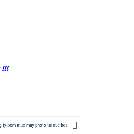
!!!
g ty bom muc may photo tai duc hoa