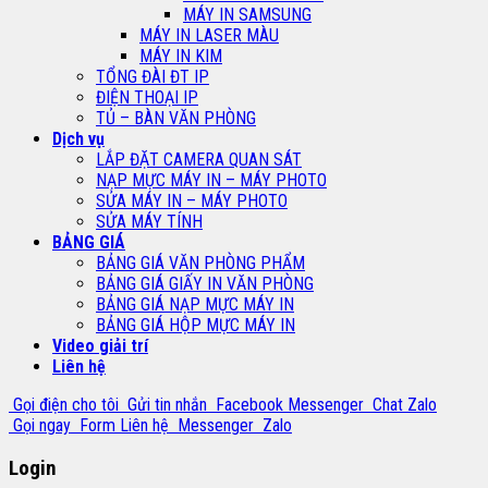
MÁY IN SAMSUNG
MÁY IN LASER MÀU
MÁY IN KIM
TỔNG ĐÀI ĐT IP
ĐIỆN THOẠI IP
TỦ – BÀN VĂN PHÒNG
Dịch vụ
LẮP ĐẶT CAMERA QUAN SÁT
NẠP MỰC MÁY IN – MÁY PHOTO
SỬA MÁY IN – MÁY PHOTO
SỬA MÁY TÍNH
BẢNG GIÁ
BẢNG GIÁ VĂN PHÒNG PHẨM
BẢNG GIÁ GIẤY IN VĂN PHÒNG
BẢNG GIÁ NẠP MỰC MÁY IN
BẢNG GIÁ HỘP MỰC MÁY IN
Video giải trí
Liên hệ
Gọi điện cho tôi
Gửi tin nhắn
Facebook Messenger
Chat Zalo
Gọi ngay
Form Liên hệ
Messenger
Zalo
Login