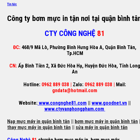
Tin tức
Công ty bơm mực in tận nơi tại quận bình tâ
CTY CÔNG NGHỆ
81
ĐC:
468/9 Mã Lò, Phường Bình Hưng Hòa A, Quận Bình Tân,
Tp.HCM
CN:
Ấp Bình Tiền 2, Xã Đức Hòa Hạ, Huyện Đức Hòa, Tỉnh Lon
An
Hotline:
0962 889 038 |
Zalo:
0962 889 038 |
Mail:
gndata@hotmail.com
Website:
www.congnghe81.com
||
www.goodnet.vn
||
www.ctyvanphongpham.com
Nạp mực máy in quận bình tân
||
bơm mực máy in quận bình tân
|
thay mực máy in quận bình tân
||
sửa máy in quận bình tân
Công Nghệ
81
chuyên
bơm mực máy in
,
bơm mực máy