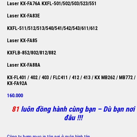
Laser KX-FA76A KXFL-501/502/503/523/551
Laser KX-FA83E
KXFL-511/512/513/540/541/542/543/611/612
Laser KX-FA85
KXFLB-852/802/812/882
Laser KX-FA88A
KX-FL401 / 402 / 403 / FLC411 / 412 / 413 / KX MB262 / MB772 /
KX-FA92A
160.000
81
luôn đồng hành cùng bạn – Dù bạn nơi
đâu !!!
Công ty bơm mực in tận nơi ở quận bình tân