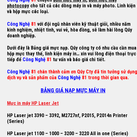
photocopy
cho tất cả các dòng máy in và máy photo. Linh kiện
và hộp mực các loại.
Công Nghệ
81
với đội ngũ nhân viên kỹ thuật giỏi, nhiều năm
kinh nghiệm, nhiệt tình, vui vẻ, hòa đồng, sẽ làm hài lòng Qúy
doanh nghiệp.
Dưới đây là Bảng giá mực nạp. Qúy công ty có nhu cầu cần mua
hộp mực thay thế, linh kiện máy in… xin vui lòng điện thoại trực
tiếp để
Công Nghệ
81
tư vấn và báo giá chi tiết.
Công Nghệ
81 chân thành cảm ơn Qúy Cty đã tin tưởng sử dụn
dịch vụ và sản phẩm của
Công Nghệ
81 trong thời gian qua.
BẢNG GIÁ NẠP MỰC MÁY IN
M
ự
c in máy HP Laser Jet
HP Laser jet 3390 – 3392, M2727nf, P2015, P2014n Printer
(Series)
HP Laser jet 1100 – 1000 – 3200 – 3220 All in one (Series)