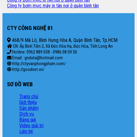
Công ty bơm mực máy in tân nơi ở quận bình tân
CTY CÔNG NGHỆ 81
468/9 Mã Lò, Bình Hưng Hòa A, Quận Bình Tân, Tp.HCM
CN: Ấp Bình Tiền 2, Xã Đức Hòa Hạ, Đức Hòa, Tỉnh Long An
Hotline: 0962 889 038 - 0986 08 09 50
Email : gndata@hotmail.com
http://ctyvanphongpham.com/
http://goodnet.vn/
SƠ ĐỒ WEB
Trang chủ
Giới thiệu
Sản phẩm
Dịch vụ
Bảng giá
Video giải trí
Liên hệ