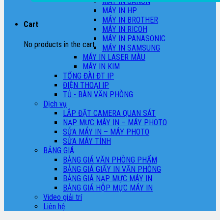
MÁY IN CANON
MÁY IN HP
MÁY IN BROTHER
Cart
MÁY IN RICOH
MÁY IN PANASONIC
No products in the cart.
MÁY IN SAMSUNG
MÁY IN LASER MÀU
MÁY IN KIM
TỔNG ĐÀI ĐT IP
ĐIỆN THOẠI IP
TỦ - BÀN VĂN PHÒNG
Dịch vụ
LẮP ĐẶT CAMERA QUAN SÁT
NẠP MỰC MÁY IN – MÁY PHOTO
SỬA MÁY IN – MÁY PHOTO
SỬA MÁY TÍNH
BẢNG GIÁ
BẢNG GIÁ VĂN PHÒNG PHẨM
BẢNG GIÁ GIẤY IN VĂN PHÒNG
BẢNG GIÁ NẠP MỰC MÁY IN
BẢNG GIÁ HỘP MỰC MÁY IN
Video giải trí
Liên hệ