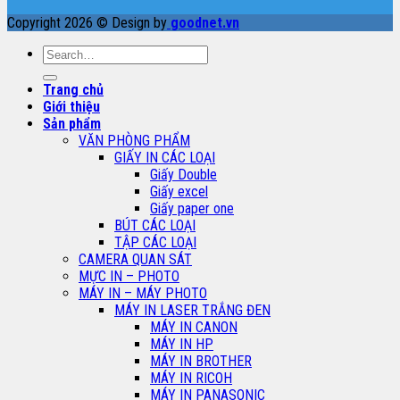
Copyright 2026 © Design by
goodnet.vn
Search
for:
Trang chủ
Giới thiệu
Sản phẩm
VĂN PHÒNG PHẨM
GIẤY IN CÁC LOẠI
Giấy Double
Giấy excel
Giấy paper one
BÚT CÁC LOẠI
TẬP CÁC LOẠI
CAMERA QUAN SÁT
MỰC IN – PHOTO
MÁY IN – MÁY PHOTO
MÁY IN LASER TRẮNG ĐEN
MÁY IN CANON
MÁY IN HP
MÁY IN BROTHER
MÁY IN RICOH
MÁY IN PANASONIC