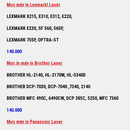
M
ự
c máy in Lexmarkl Laser
LEXMARK X215, E310, E312, E220,
LEXMARK E230, SF 560, 565P,
LEXMARK 755P, OPTRA-ST
140.000
M
ự
c in máy in Brother Laser
BROTHER HL-2140, HL-2170W, HL-5340D
BROTHER DCP-7030, DCP-7040 ,7340, 2140
BROTHER MFC 490C, 6490CW, DCP 385C, 5250, MFC 7360
140.000
M
ự
c máy in Panasonic Laser