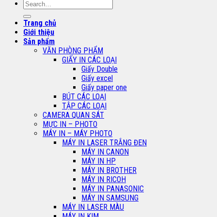
Search
for:
Trang chủ
Giới thiệu
Sản phẩm
VĂN PHÒNG PHẨM
GIẤY IN CÁC LOẠI
Giấy Double
Giấy excel
Giấy paper one
BÚT CÁC LOẠI
TẬP CÁC LOẠI
CAMERA QUAN SÁT
MỰC IN – PHOTO
MÁY IN – MÁY PHOTO
MÁY IN LASER TRẮNG ĐEN
MÁY IN CANON
MÁY IN HP
MÁY IN BROTHER
MÁY IN RICOH
MÁY IN PANASONIC
MÁY IN SAMSUNG
MÁY IN LASER MÀU
MÁY IN KIM