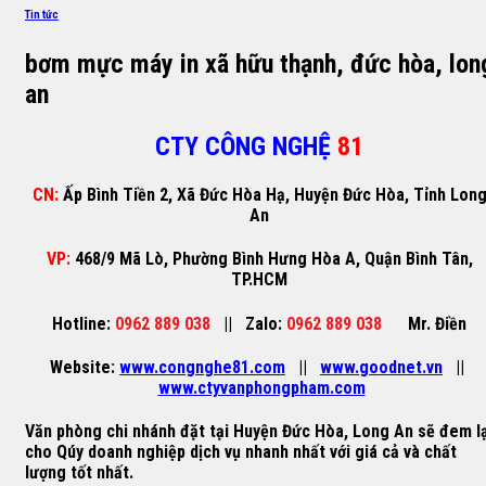
Tin tức
bơm mực máy in xã hữu thạnh, đức hòa, lon
an
CTY CÔNG NGHỆ
81
CN:
Ấp Bình Tiền 2, Xã Đức Hòa Hạ, Huyện Đức Hòa, Tỉnh Lon
An
VP:
468/9 Mã Lò, Phường Bình Hưng Hòa A, Quận Bình Tân,
TP.HCM
Hotline:
0962 889 038
||
Zalo:
0962 889 038
Mr. Điền
Website:
www.congnghe81.com
||
www.goodnet.vn
||
www.ctyvanphongpham.com
Văn phòng chi nhánh đặt tại
Huyện Đức Hòa, Long An
sẽ đem lạ
cho Qúy doanh nghiệp dịch vụ nhanh nhất với giá cả và chất
lượng tốt nhất.