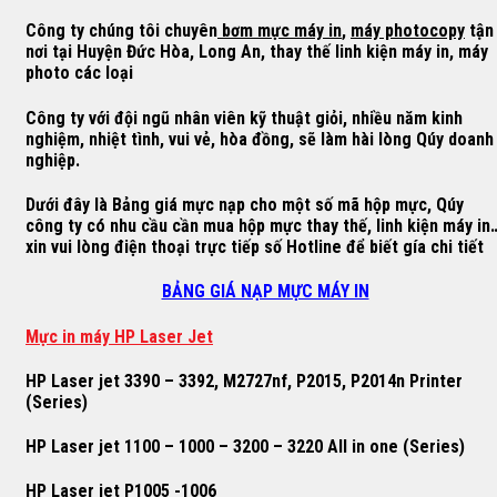
Công ty chúng tôi chuyên
bơm mực máy in
,
máy photocopy
tận
nơi tại Huyện Đức Hòa, Long An, thay thế linh kiện máy in, máy
photo các loại
Công ty với đội ngũ nhân viên kỹ thuật giỏi, nhiều năm kinh
nghiệm, nhiệt tình, vui vẻ, hòa đồng, sẽ làm hài lòng Qúy doanh
nghiệp.
Dưới đây là Bảng giá mực nạp cho một số mã hộp mực, Qúy
công ty có nhu cầu cần mua hộp mực thay thế, linh kiện máy in
xin vui lòng điện thoại trực tiếp số Hotline để biết gía chi tiết
BẢNG GIÁ NẠP MỰC MÁY IN
M
ự
c in máy HP Laser Jet
HP Laser jet 3390 – 3392, M2727nf, P2015, P2014n Printer
(Series)
HP Laser jet 1100 – 1000 – 3200 – 3220 All in one (Series)
HP Laser jet P1005 -1006