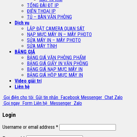
TỔNG ĐÀI ĐT IP
ĐIỆN THOẠI IP
TỦ – BÀN VĂN PHÒNG
Dịch vụ
LẮP ĐẶT CAMERA QUAN SÁT
NẠP MỰC MÁY IN – MÁY PHOTO
SỬA MÁY IN – MÁY PHOTO
SỬA MÁY TÍNH
BẢNG GIÁ
BẢNG GIÁ VĂN PHÒNG PHẨM
BẢNG GIÁ GIẤY IN VĂN PHÒNG
BẢNG GIÁ NẠP MỰC MÁY IN
BẢNG GIÁ HỘP MỰC MÁY IN
Video giải trí
Liên hệ
Gọi điện cho tôi
Gửi tin nhắn
Facebook Messenger
Chat Zalo
Gọi ngay
Form Liên hệ
Messenger
Zalo
Login
Username or email address
*