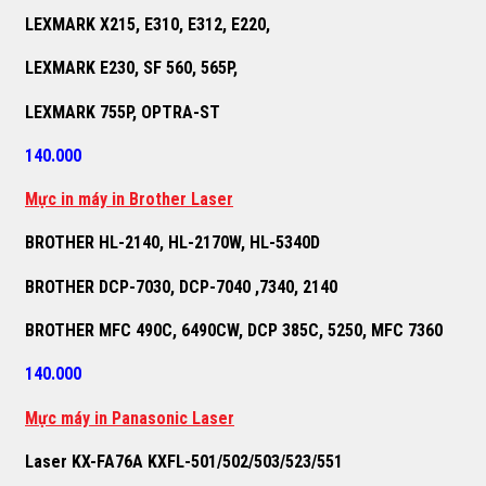
LEXMARK X215, E310, E312, E220,
LEXMARK E230, SF 560, 565P,
LEXMARK 755P, OPTRA-ST
140.000
M
ự
c in máy in Brother Laser
BROTHER HL-2140, HL-2170W, HL-5340D
BROTHER DCP-7030, DCP-7040 ,7340, 2140
BROTHER MFC 490C, 6490CW, DCP 385C, 5250, MFC 7360
140.000
M
ự
c máy in Panasonic Laser
Laser KX-FA76A KXFL-501/502/503/523/551