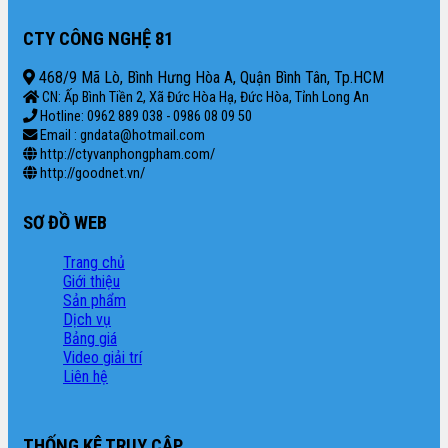
CTY CÔNG NGHỆ 81
468/9 Mã Lò, Bình Hưng Hòa A, Quận Bình Tân, Tp.HCM
CN: Ấp Bình Tiền 2, Xã Đức Hòa Hạ, Đức Hòa, Tỉnh Long An
Hotline: 0962 889 038 - 0986 08 09 50
Email : gndata@hotmail.com
http://ctyvanphongpham.com/
http://goodnet.vn/
SƠ ĐỒ WEB
Trang chủ
Giới thiệu
Sản phẩm
Dịch vụ
Bảng giá
Video giải trí
Liên hệ
THỐNG KÊ TRUY CẬP