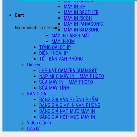
MÁY IN CANON
MÁY IN HP
MÁY IN BROTHER
Cart
MÁY IN RICOH
MÁY IN PANASONIC
No products in the cart.
MÁY IN SAMSUNG
MÁY IN LASER MÀU
MÁY IN KIM
TỔNG ĐÀI ĐT IP
ĐIỆN THOẠI IP
TỦ - BÀN VĂN PHÒNG
Dịch vụ
LẮP ĐẶT CAMERA QUAN SÁT
NẠP MỰC MÁY IN – MÁY PHOTO
SỬA MÁY IN – MÁY PHOTO
SỬA MÁY TÍNH
BẢNG GIÁ
BẢNG GIÁ VĂN PHÒNG PHẨM
BẢNG GIÁ GIẤY IN VĂN PHÒNG
BẢNG GIÁ NẠP MỰC MÁY IN
BẢNG GIÁ HỘP MỰC MÁY IN
Video giải trí
Liên hệ