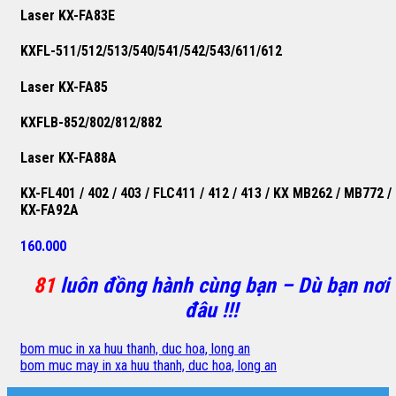
Laser KX-FA83E
KXFL-511/512/513/540/541/542/543/611/612
Laser KX-FA85
KXFLB-852/802/812/882
Laser KX-FA88A
KX-FL401 / 402 / 403 / FLC411 / 412 / 413 / KX MB262 / MB772 /
KX-FA92A
160.000
81
luôn đồng hành cùng bạn – Dù bạn nơi
đâu !!!
bom muc in xa huu thanh, duc hoa, long an
bom muc may in xa huu thanh, duc hoa, long an