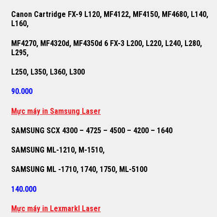
Canon Cartridge FX-9 L120, MF4122, MF4150, MF4680, L140,
L160,
MF4270, MF4320d, MF4350d 6 FX-3 L200, L220, L240, L280,
L295,
L250, L350, L360, L300
90.000
M
ự
c máy in Samsung Laser
SAMSUNG SCX 4300 – 4725 – 4500 – 4200 – 1640
SAMSUNG ML-1210, M-1510,
SAMSUNG ML -1710, 1740, 1750, ML-5100
140.000
M
ự
c máy in Lexmarkl Laser