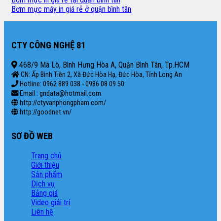
Bơm mực máy in giá rẻ ở quận bình tân
CTY CÔNG NGHỆ 81
468/9 Mã Lò, Bình Hưng Hòa A, Quận Bình Tân, Tp.HCM
CN: Ấp Bình Tiền 2, Xã Đức Hòa Hạ, Đức Hòa, Tỉnh Long An
Hotline: 0962 889 038 - 0986 08 09 50
Email : gndata@hotmail.com
http://ctyvanphongpham.com/
http://goodnet.vn/
SƠ ĐỒ WEB
Trang chủ
Giới thiệu
Sản phẩm
Dịch vụ
Bảng giá
Video giải trí
Liên hệ