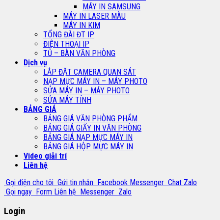
MÁY IN SAMSUNG
MÁY IN LASER MÀU
MÁY IN KIM
TỔNG ĐÀI ĐT IP
ĐIỆN THOẠI IP
TỦ – BÀN VĂN PHÒNG
Dịch vụ
LẮP ĐẶT CAMERA QUAN SÁT
NẠP MỰC MÁY IN – MÁY PHOTO
SỬA MÁY IN – MÁY PHOTO
SỬA MÁY TÍNH
BẢNG GIÁ
BẢNG GIÁ VĂN PHÒNG PHẨM
BẢNG GIÁ GIẤY IN VĂN PHÒNG
BẢNG GIÁ NẠP MỰC MÁY IN
BẢNG GIÁ HỘP MỰC MÁY IN
Video giải trí
Liên hệ
Gọi điện cho tôi
Gửi tin nhắn
Facebook Messenger
Chat Zalo
Gọi ngay
Form Liên hệ
Messenger
Zalo
Login