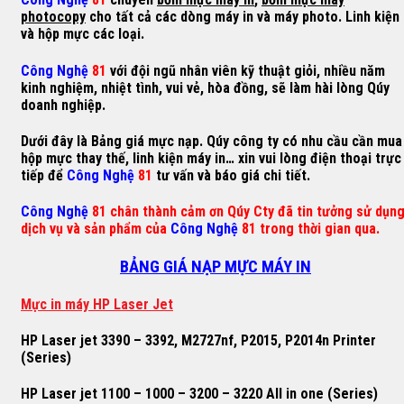
photocopy
cho tất cả các dòng máy in và máy photo. Linh kiện
và hộp mực các loại.
Công Nghệ
81
với đội ngũ nhân viên kỹ thuật giỏi, nhiều năm
kinh nghiệm, nhiệt tình, vui vẻ, hòa đồng, sẽ làm hài lòng Qúy
doanh nghiệp.
Dưới đây là Bảng giá mực nạp. Qúy công ty có nhu cầu cần mua
hộp mực thay thế, linh kiện máy in… xin vui lòng điện thoại trực
tiếp để
Công Nghệ
81
tư vấn và báo giá chi tiết.
Công Nghệ
81 chân thành cảm ơn Qúy Cty đã tin tưởng sử dụn
dịch vụ và sản phẩm của
Công Nghệ
81 trong thời gian qua.
BẢNG GIÁ NẠP MỰC MÁY IN
M
ự
c in máy HP Laser Jet
HP Laser jet 3390 – 3392, M2727nf, P2015, P2014n Printer
(Series)
HP Laser jet 1100 – 1000 – 3200 – 3220 All in one (Series)