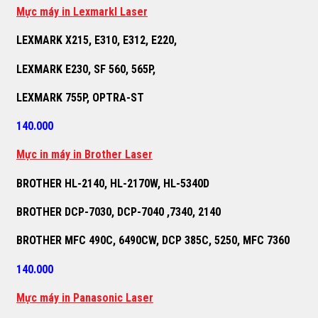
M
ự
c máy in Lexmarkl Laser
LEXMARK X215, E310, E312, E220,
LEXMARK E230, SF 560, 565P,
LEXMARK 755P, OPTRA-ST
140.000
M
ự
c in máy in Brother Laser
BROTHER HL-2140, HL-2170W, HL-5340D
BROTHER DCP-7030, DCP-7040 ,7340, 2140
BROTHER MFC 490C, 6490CW, DCP 385C, 5250, MFC 7360
140.000
M
ự
c máy in Panasonic Laser