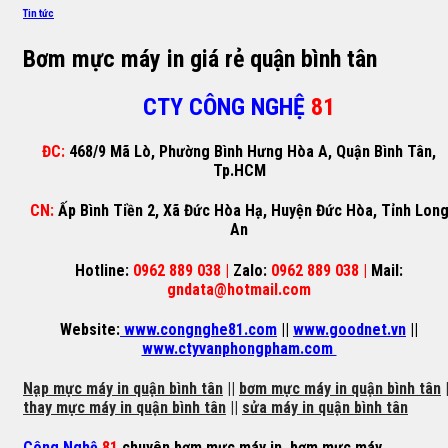
Tin tức
Bơm mực máy in giá rẻ quận bình tân
CTY CÔNG NGHỆ
81
ĐC:
468/9 Mã Lò, Phường Bình Hưng Hòa A, Quận Bình Tân,
Tp.HCM
CN:
Ấp Bình Tiền 2, Xã Đức Hòa Hạ, Huyện Đức Hòa, Tỉnh Lon
An
Hotline:
0962 889 038 |
Zalo:
0962 889 038 |
Mail:
gndata@hotmail.com
Website:
www.congnghe81.com
||
www.goodnet.vn
||
www.ctyvanphongpham.com
Nạp mực máy in quận bình tân
||
bơm mực máy in quận bình tân
|
thay mực máy in quận bình tân
||
sửa máy in quận bình tân
Công Nghệ
81
chuyên
bơm mực máy in
,
bơm mực máy