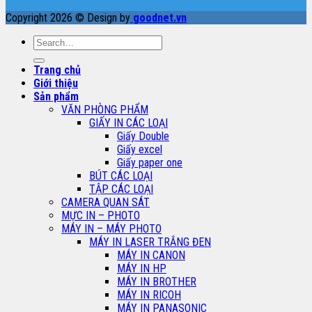
Copyright 2026 © Design by
goodnet.vn
Search
for:
Trang chủ
Giới thiệu
Sản phẩm
VĂN PHÒNG PHẨM
GIẤY IN CÁC LOẠI
Giấy Double
Giấy excel
Giấy paper one
BÚT CÁC LOẠI
TẬP CÁC LOẠI
CAMERA QUAN SÁT
MỰC IN – PHOTO
MÁY IN – MÁY PHOTO
MÁY IN LASER TRẮNG ĐEN
MÁY IN CANON
MÁY IN HP
MÁY IN BROTHER
MÁY IN RICOH
MÁY IN PANASONIC