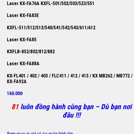
Laser KX-FA76A KXFL-501/502/503/523/551
Laser KX-FA83E
KXFL-511/512/513/540/541/542/543/611/612
Laser KX-FA85
KXFLB-852/802/812/882
Laser KX-FA88A
KX-FL401 / 402 / 403 / FLC411 / 412 / 413 / KX MB262 / MB772 /
KX-FA92A
160.000
81
luôn đồng hành cùng bạn – Dù bạn nơi
đâu !!!
Bơm mực in giá rẻ tại quận bình tân