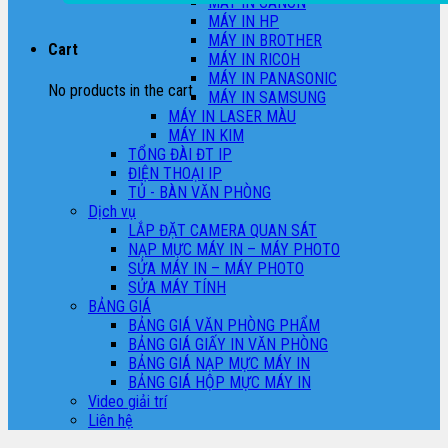
MÁY IN CANON
MÁY IN HP
MÁY IN BROTHER
Cart
MÁY IN RICOH
MÁY IN PANASONIC
No products in the cart.
MÁY IN SAMSUNG
MÁY IN LASER MÀU
MÁY IN KIM
TỔNG ĐÀI ĐT IP
ĐIỆN THOẠI IP
TỦ - BÀN VĂN PHÒNG
Dịch vụ
LẮP ĐẶT CAMERA QUAN SÁT
NẠP MỰC MÁY IN – MÁY PHOTO
SỬA MÁY IN – MÁY PHOTO
SỬA MÁY TÍNH
BẢNG GIÁ
BẢNG GIÁ VĂN PHÒNG PHẨM
BẢNG GIÁ GIẤY IN VĂN PHÒNG
BẢNG GIÁ NẠP MỰC MÁY IN
BẢNG GIÁ HỘP MỰC MÁY IN
Video giải trí
Liên hệ