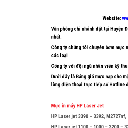
Website:
ww
Văn phòng chi nhánh đặt tại
Huyện Đ
nhất.
Công ty chúng tôi chuyên
bơm mực m
các loại
Công ty với đội ngũ nhân viên kỹ thu
Dưới đây là Bảng giá mực nạp cho mộ
lòng điện thoại trực tiếp số Hotline đ
M
ự
c in máy HP Laser Jet
HP Laser jet 3390 – 3392, M2727nf, 
HP Laser jet 1100 – 1000 – 3200 – 32