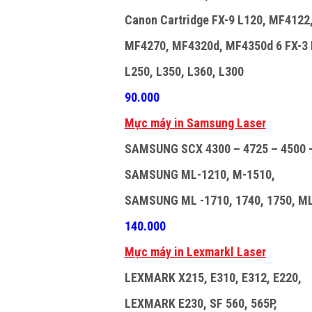
Canon Cartridge FX-9 L120, MF4122
MF4270, MF4320d, MF4350d 6 FX-3 L
L250, L350, L360, L300
90.000
M
ự
c máy in Samsung Laser
SAMSUNG SCX 4300 – 4725 – 4500 –
SAMSUNG ML-1210, M-1510,
SAMSUNG ML -1710, 1740, 1750, M
140.000
M
ự
c máy in Lexmarkl Laser
LEXMARK X215, E310, E312, E220,
LEXMARK E230, SF 560, 565P,