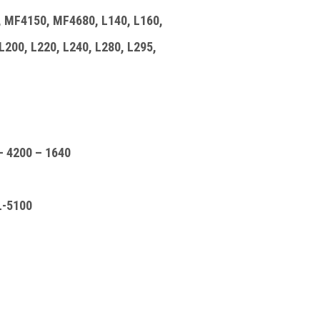
, MF4150, MF4680, L140, L160,
200, L220, L240, L280, L295,
 4200 – 1640
L-5100