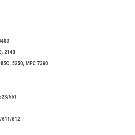
340D
, 2140
85C, 5250, MFC 7360
523/551
/611/612