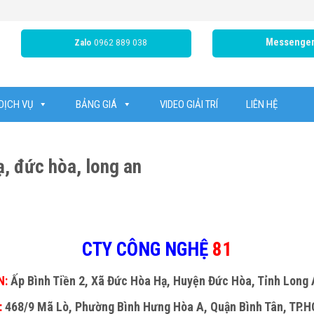
0962 889 038
Messenge
Zalo
DỊCH VỤ
BẢNG GIÁ
VIDEO GIẢI TRÍ
LIÊN HỆ
, đức hòa, long an
CTY CÔNG NGHỆ
81
N:
Ấp Bình Tiền 2, Xã Đức Hòa Hạ, Huyện Đức Hòa, Tỉnh Long
:
468/9 Mã Lò, Phường Bình Hưng Hòa A, Quận Bình Tân, TP.