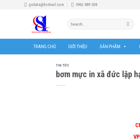
Skip
gndata@hotmail.com
0962 889 038
to
content
Search
for:
TRANG CHỦ
GIỚI THIỆU
SẢN PHẨM
TIN TỨC
bơm mực in xã đức lập hạ
C
VP