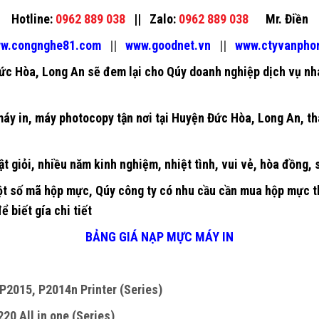
Hotline:
0962 889 038
||
Zalo:
0962 889 038
Mr. Điền
w.congnghe81.com
||
www.goodnet.vn
||
www.ctyvanpho
ức Hòa, Long An
sẽ đem lại cho Qúy doanh nghiệp dịch vụ nha
áy in
,
máy photocopy
tận nơi tại Huyện Đức Hòa, Long An, th
ật giỏi, nhiều năm kinh nghiệm, nhiệt tình, vui vẻ, hòa đồng,
t số mã hộp mực, Qúy công ty có nhu cầu cần mua hộp mực tha
ể biết gía chi tiết
BẢNG GIÁ NẠP MỰC MÁY IN
P2015, P2014n Printer (Series)
20 All in one (Series)