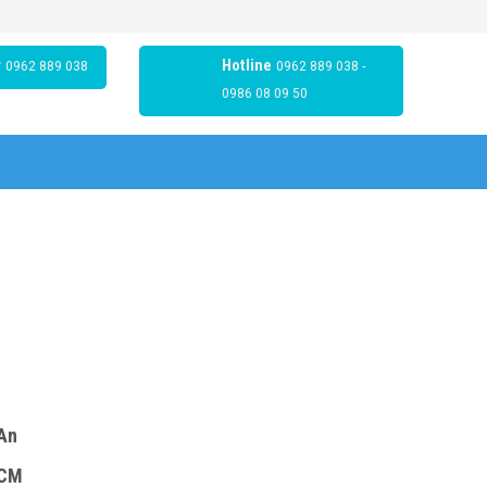
r
0962 889 038
Hotline
0962 889 038 -
0986 08 09 50
 An
HCM