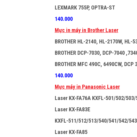
LEXMARK 755P, OPTRA-ST
140.000
M
ự
c in máy in Brother Laser
BROTHER HL-2140, HL-2170W, HL-5
BROTHER DCP-7030, DCP-7040 ,7340
BROTHER MFC 490C, 6490CW, DCP 3
140.000
M
ự
c máy in Panasonic Laser
Laser KX-FA76A KXFL-501/502/503/
Laser KX-FA83E
KXFL-511/512/513/540/541/542/543
Laser KX-FA85