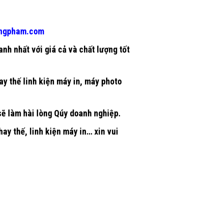
ngpham.com
nh nhất với giá cả và chất lượng tốt
ay thế linh kiện máy in, máy photo
 sẽ làm hài lòng Qúy doanh nghiệp.
y thế, linh kiện máy in… xin vui