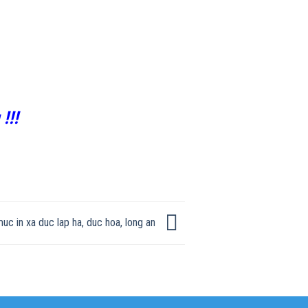
!!!
c in xa duc lap ha, duc hoa, long an