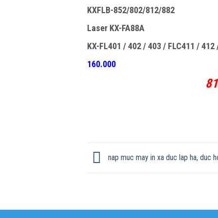
KXFLB-852/802/812/882
Laser KX-FA88A
KX-FL401 / 402 / 403 / FLC411 / 412
160.000
8
nap muc may in xa duc lap ha, duc ho