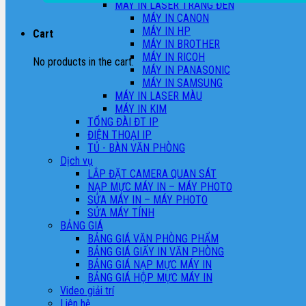
MÁY IN LASER TRẮNG ĐEN
MÁY IN CANON
MÁY IN HP
Cart
MÁY IN BROTHER
MÁY IN RICOH
No products in the cart.
MÁY IN PANASONIC
MÁY IN SAMSUNG
MÁY IN LASER MÀU
MÁY IN KIM
TỔNG ĐÀI ĐT IP
ĐIỆN THOẠI IP
TỦ - BÀN VĂN PHÒNG
Dịch vụ
LẮP ĐẶT CAMERA QUAN SÁT
NẠP MỰC MÁY IN – MÁY PHOTO
SỬA MÁY IN – MÁY PHOTO
SỬA MÁY TÍNH
BẢNG GIÁ
BẢNG GIÁ VĂN PHÒNG PHẨM
BẢNG GIÁ GIẤY IN VĂN PHÒNG
BẢNG GIÁ NẠP MỰC MÁY IN
BẢNG GIÁ HỘP MỰC MÁY IN
Video giải trí
Liên hệ