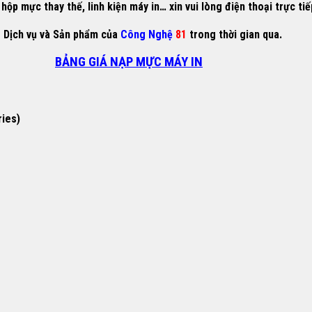
ộp mực thay thế, linh kiện máy in… xin vui lòng điện thoại trực ti
g Dịch vụ và Sản phẩm của
Công Nghệ
81
trong thời gian qua.
BẢNG GIÁ NẠP MỰC MÁY IN
ries)