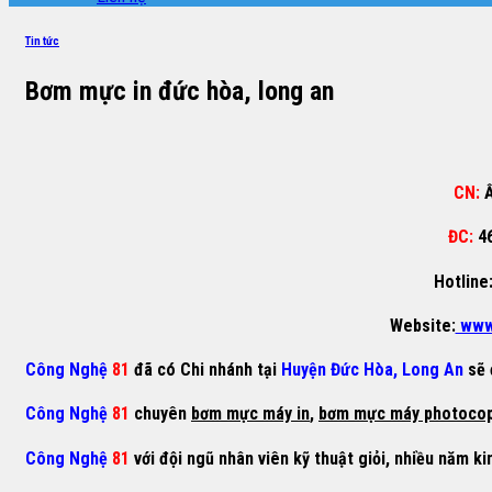
Tin tức
Bơm mực in đức hòa, long an
CN:
Ấ
ĐC:
4
Hotline
Website:
www
Công Nghệ
81
đã có Chi nhánh tại
Huyện Đức Hòa, Long An
sẽ 
Công Nghệ
81
chuyên
bơm mực máy in
,
bơm mực máy photoco
Công Nghệ
81
với đội ngũ nhân viên kỹ thuật giỏi, nhiều năm ki