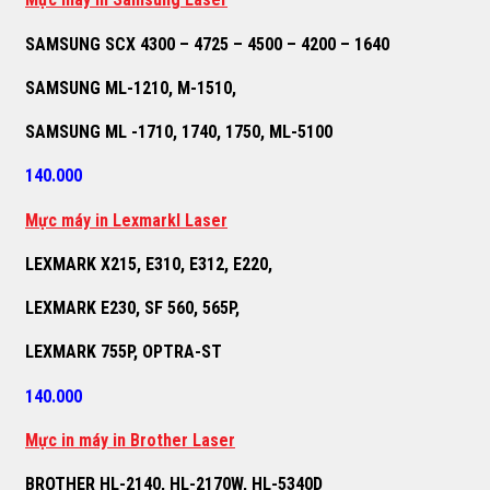
SAMSUNG SCX 4300 – 4725 – 4500 – 4200 – 1640
SAMSUNG ML-1210, M-1510,
SAMSUNG ML -1710, 1740, 1750, ML-5100
140.000
M
ự
c máy in Lexmarkl Laser
LEXMARK X215, E310, E312, E220,
LEXMARK E230, SF 560, 565P,
LEXMARK 755P, OPTRA-ST
140.000
M
ự
c in máy in Brother Laser
BROTHER HL-2140, HL-2170W, HL-5340D