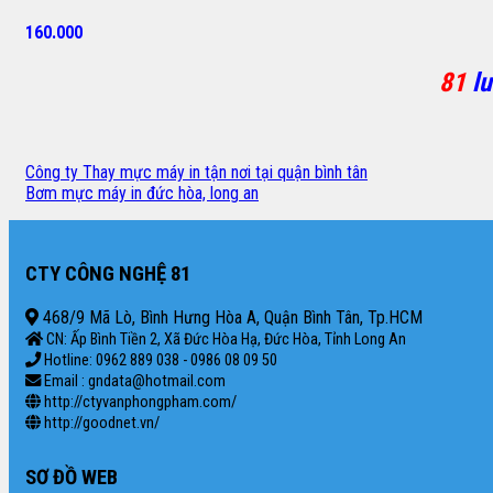
160.000
81
lu
Công ty Thay mực máy in tận nơi tại quận bình tân
Bơm mực máy in đức hòa, long an
CTY CÔNG NGHỆ 81
468/9 Mã Lò, Bình Hưng Hòa A, Quận Bình Tân, Tp.HCM
CN: Ấp Bình Tiền 2, Xã Đức Hòa Hạ, Đức Hòa, Tỉnh Long An
Hotline: 0962 889 038 - 0986 08 09 50
Email : gndata@hotmail.com
http://ctyvanphongpham.com/
http://goodnet.vn/
SƠ ĐỒ WEB