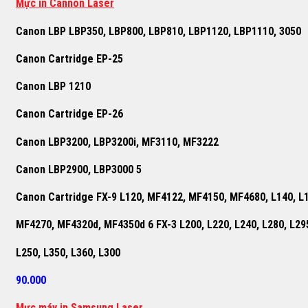
Mực in Cannon Laser
Canon LBP LBP350, LBP800, LBP810, LBP1120, LBP1110, 3050
Canon Cartridge EP-25
Canon LBP 1210
Canon Cartridge EP-26
Canon LBP3200, LBP3200i, MF3110, MF3222
Canon LBP2900, LBP3000 5
Canon Cartridge FX-9 L120, MF4122, MF4150, MF4680, L140, L
MF4270, MF4320d, MF4350d 6 FX-3 L200, L220, L240, L280, L29
L250, L350, L360, L300
90.000
M
ự
c máy in Samsung Laser