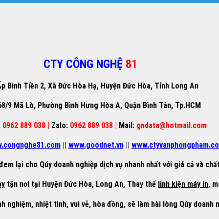
CTY CÔNG NGHỆ
81
p Bình Tiền 2, Xã Đức Hòa Hạ, Huyện Đức Hòa, Tỉnh Long An
68/9 Mã Lò, Phường Bình Hưng Hòa A, Quận Bình Tân, Tp.HCM
:
0962 889 038 |
Zalo:
0962 889 038 |
Mail:
gndata@hotmail.com
.congnghe81.com
||
www.goodnet.vn
||
www.ctyvanphongpham.c
đem lại cho Qúy doanh nghiệp dịch vụ nhanh nhất với giá cả và chất
py
tận nơi tại Huyện Đức Hòa, Long An, Thay thế
linh kiện máy in
, m
nh nghiệm, nhiệt tình, vui vẻ, hòa đồng, sẽ làm hài lòng Qúy doanh 