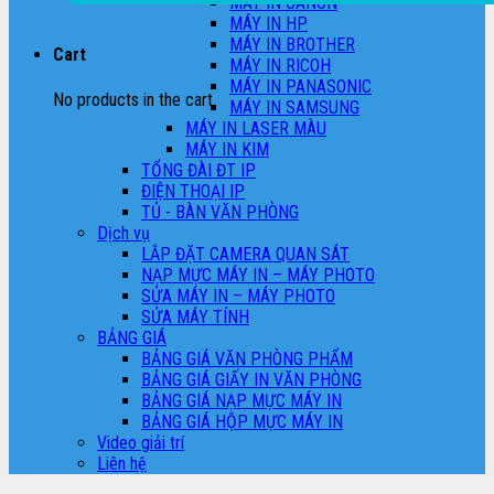
MÁY IN CANON
MÁY IN HP
MÁY IN BROTHER
Cart
MÁY IN RICOH
MÁY IN PANASONIC
No products in the cart.
MÁY IN SAMSUNG
MÁY IN LASER MÀU
MÁY IN KIM
TỔNG ĐÀI ĐT IP
ĐIỆN THOẠI IP
TỦ - BÀN VĂN PHÒNG
Dịch vụ
LẮP ĐẶT CAMERA QUAN SÁT
NẠP MỰC MÁY IN – MÁY PHOTO
SỬA MÁY IN – MÁY PHOTO
SỬA MÁY TÍNH
BẢNG GIÁ
BẢNG GIÁ VĂN PHÒNG PHẨM
BẢNG GIÁ GIẤY IN VĂN PHÒNG
BẢNG GIÁ NẠP MỰC MÁY IN
BẢNG GIÁ HỘP MỰC MÁY IN
Video giải trí
Liên hệ