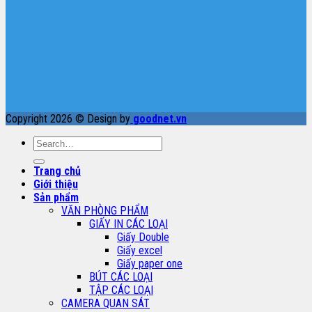
Copyright 2026 © Design by
goodnet.vn
Search
for:
Trang chủ
Giới thiệu
Sản phẩm
VĂN PHÒNG PHẨM
GIẤY IN CÁC LOẠI
Giấy Double
Giấy excel
Giấy paper one
BÚT CÁC LOẠI
TẬP CÁC LOẠI
CAMERA QUAN SÁT