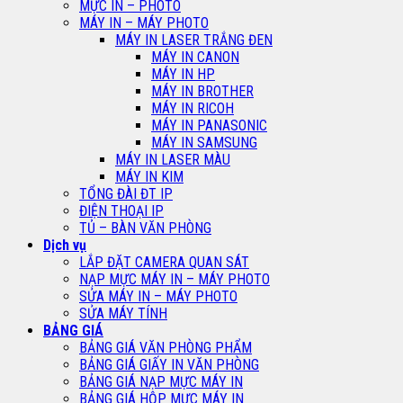
MỰC IN – PHOTO
MÁY IN – MÁY PHOTO
MÁY IN LASER TRẮNG ĐEN
MÁY IN CANON
MÁY IN HP
MÁY IN BROTHER
MÁY IN RICOH
MÁY IN PANASONIC
MÁY IN SAMSUNG
MÁY IN LASER MÀU
MÁY IN KIM
TỔNG ĐÀI ĐT IP
ĐIỆN THOẠI IP
TỦ – BÀN VĂN PHÒNG
Dịch vụ
LẮP ĐẶT CAMERA QUAN SÁT
NẠP MỰC MÁY IN – MÁY PHOTO
SỬA MÁY IN – MÁY PHOTO
SỬA MÁY TÍNH
BẢNG GIÁ
BẢNG GIÁ VĂN PHÒNG PHẨM
BẢNG GIÁ GIẤY IN VĂN PHÒNG
BẢNG GIÁ NẠP MỰC MÁY IN
BẢNG GIÁ HỘP MỰC MÁY IN