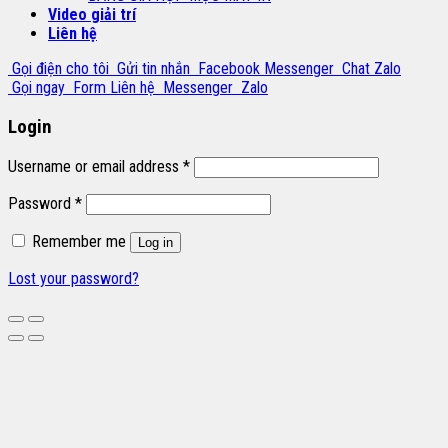
Video giải trí
Liên hệ
Gọi điện cho tôi
Gửi tin nhắn
Facebook Messenger
Chat Zalo
Gọi ngay
Form Liên hệ
Messenger
Zalo
Login
Username or email address
*
Password
*
Remember me
Log in
Lost your password?