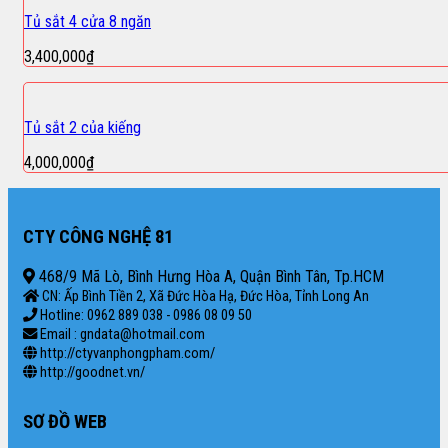
Tủ sắt 4 cửa 8 ngăn
3,400,000
₫
Tủ sắt 2 của kiếng
4,000,000
₫
CTY CÔNG NGHỆ 81
468/9 Mã Lò, Bình Hưng Hòa A, Quận Bình Tân, Tp.HCM
CN: Ấp Bình Tiền 2, Xã Đức Hòa Hạ, Đức Hòa, Tỉnh Long An
Hotline: 0962 889 038 - 0986 08 09 50
Email : gndata@hotmail.com
http://ctyvanphongpham.com/
http://goodnet.vn/
SƠ ĐỒ WEB