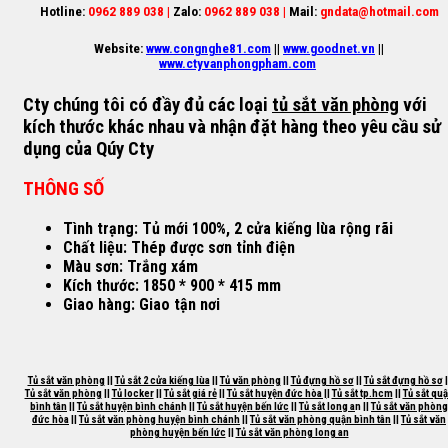
Hotline:
0962 889 038 |
Zalo:
0962 889 038 |
Mail:
gndata@hotmail.com
Website:
www.congnghe81.com
||
www.goodnet.vn
||
www.ctyvanphongpham.com
Cty chúng tôi có đầy đủ các loại
tủ sắt văn phòng
với
kích thước khác nhau và nhận đặt hàng theo yêu cầu sử
dụng của Qúy Cty
THÔNG SỐ
Tình trạng: Tủ mới 100%, 2 cửa kiếng lùa rộng rãi
Chất liệu: Thép được sơn tỉnh điện
Màu sơn: Trắng xám
Kích thước: 1850 * 900 * 415 mm
Giao hàng: Giao tận nơi
Tủ sắt văn phòng
||
Tủ sắt 2 cửa kiếng lùa
||
Tủ văn phòng
||
Tủ đựng hồ sơ
||
Tủ sắt đựng hồ sơ
|
Tủ sắt văn phòng
||
Tủ locker
||
Tủ sắt giá rẻ
||
Tủ sắt huyện đức hòa |
|
Tủ sắt tp.hcm
||
Tủ sắt qu
bình tân
||
Tủ sắt huyện bình chán
h ||
Tủ sắt huyện bến lức
||
Tủ sắt long a
n ||
Tủ sắt văn phòng
đức hòa
||
Tủ sắt văn phòng huyện bình chánh
||
Tủ sắt văn phòng quận bình tân
||
Tủ sắt văn
phòng huyện bến lức
||
Tủ sắt văn phòng long an