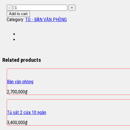
Tủ
sắt
Add to cart
2
Category:
TỦ - BÀN VĂN PHÒNG
cửa
kiếng
lùa
quantity
Related products
Bàn văn phòng
2,700,000
₫
Tủ sắt 2 cửa 10 ngăn
3,400,000
₫