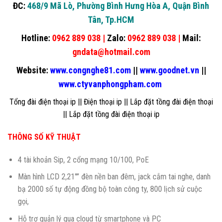
ĐC:
468/9 Mã Lò, Phường Bình Hưng Hòa A, Quận Bình
Tân, Tp.HCM
Hotline:
0962 889 038 |
Zalo:
0962 889 038 |
Mail:
gndata@hotmail.com
Website:
www.congnghe81.com
||
www.goodnet.vn
||
www.ctyvanphongpham.com
Tổng đài điện thoại i
p ||
Điện thoại ip
||
Lắp đặt tồng đài điện thoại
||
Lắp đặt tồng đài điện thoại ip
THÔNG SỐ KỸ THUẬT
4 tài khoản Sip, 2 cổng mạng 10/100, PoE
Màn hình LCD 2,21″” đèn nền ban đêm, jack cắm tai nghe, danh
bạ 2000 số tự động đồng bộ toàn công ty, 800 lịch sử cuộc
gọi,
Hỗ trợ quản lý qua cloud từ smartphone và PC