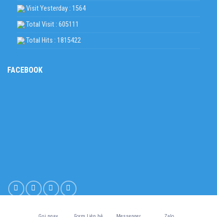
Visit Yesterday : 1564
Total Visit : 605111
Total Hits : 1815422
FACEBOOK
Copyright 2026 © Design by
goodnet.vn
Gọi ngay
Form Liên hệ
Messenger
Zalo