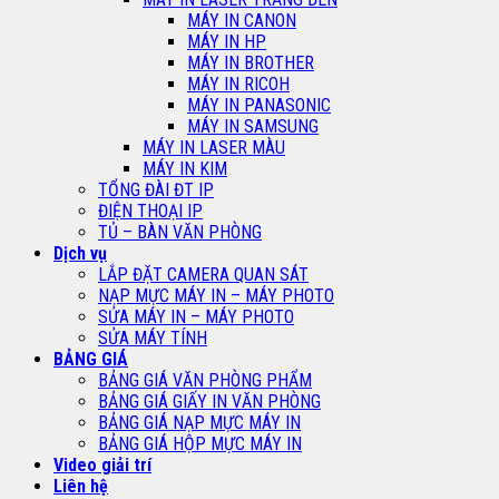
MÁY IN CANON
MÁY IN HP
MÁY IN BROTHER
MÁY IN RICOH
MÁY IN PANASONIC
MÁY IN SAMSUNG
MÁY IN LASER MÀU
MÁY IN KIM
TỔNG ĐÀI ĐT IP
ĐIỆN THOẠI IP
TỦ – BÀN VĂN PHÒNG
Dịch vụ
LẮP ĐẶT CAMERA QUAN SÁT
NẠP MỰC MÁY IN – MÁY PHOTO
SỬA MÁY IN – MÁY PHOTO
SỬA MÁY TÍNH
BẢNG GIÁ
BẢNG GIÁ VĂN PHÒNG PHẨM
BẢNG GIÁ GIẤY IN VĂN PHÒNG
BẢNG GIÁ NẠP MỰC MÁY IN
BẢNG GIÁ HỘP MỰC MÁY IN
Video giải trí
Liên hệ