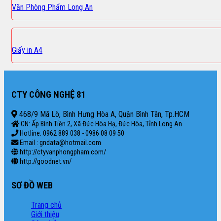
Văn Phòng Phẩm Long An
Giấy in A4
CTY CÔNG NGHỆ 81
468/9 Mã Lò, Bình Hưng Hòa A, Quận Bình Tân, Tp.HCM
CN: Ấp Bình Tiền 2, Xã Đức Hòa Hạ, Đức Hòa, Tỉnh Long An
Hotline: 0962 889 038 - 0986 08 09 50
Email : gndata@hotmail.com
http://ctyvanphongpham.com/
http://goodnet.vn/
SƠ ĐỒ WEB
Trang chủ
Giới thiệu