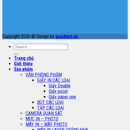
Copyright 2026 © Design by
goodnet.vn
Search
for:
Trang chủ
Giới thiệu
Sản phẩm
VĂN PHÒNG PHẨM
GIẤY IN CÁC LOẠI
Giấy Double
Giấy excel
Giấy paper one
BÚT CÁC LOẠI
TẬP CÁC LOẠI
CAMERA QUAN SÁT
MỰC IN – PHOTO
MÁY IN – MÁY PHOTO
MÁY IN LASER TRẮNG ĐEN