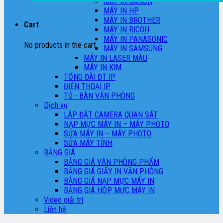
MÁY IN CANON
MÁY IN HP
MÁY IN BROTHER
Cart
MÁY IN RICOH
MÁY IN PANASONIC
No products in the cart.
MÁY IN SAMSUNG
MÁY IN LASER MÀU
MÁY IN KIM
TỔNG ĐÀI ĐT IP
ĐIỆN THOẠI IP
TỦ - BÀN VĂN PHÒNG
Dịch vụ
LẮP ĐẶT CAMERA QUAN SÁT
NẠP MỰC MÁY IN – MÁY PHOTO
SỬA MÁY IN – MÁY PHOTO
SỬA MÁY TÍNH
BẢNG GIÁ
BẢNG GIÁ VĂN PHÒNG PHẨM
BẢNG GIÁ GIẤY IN VĂN PHÒNG
BẢNG GIÁ NẠP MỰC MÁY IN
BẢNG GIÁ HỘP MỰC MÁY IN
Video giải trí
Liên hệ